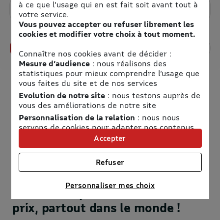
à ce que l'usage qui en est fait soit avant tout à
Détails et conditions de l’offre
votre service.
Vous pouvez accepter ou refuser librement les
cookies et modifier votre choix à tout moment.
Profitez de l’offre
Connaître nos cookies avant de décider :
Mesure d’audience
: nous réalisons des
statistiques pour mieux comprendre l’usage que
vous faites du site et de nos services
Evolution de notre site
: nous testons auprès de
vous des améliorations de notre site
Personnalisation de la relation
: nous nous
servons de cookies pour adapter nos contenus
et personnaliser nos offres
Accepter
Univers publicitaire
: nous utilisons avec nos
partenaires des cookies pour afficher des
Refuser
publicités personnalisées
SIXT
Connaître notre politique cookies et la liste de nos
Personnaliser mes choix
La location premium au meilleur
partenaires
prix, partout dans le monde !