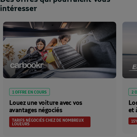
intéresser
1 OFFRE EN COURS
2 
Louez une voiture avec vos
Loc
avantages négociés
et 
TARIFS NÉGOCIÉS CHEZ DE NOMBREUX
15
LOUEURS