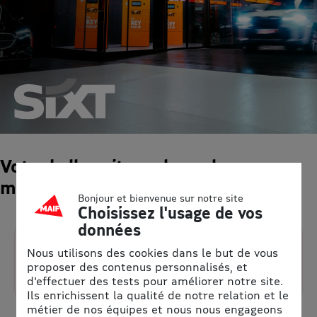
Votre belle voiture : louez-la
maintenant
Bonjour et bienvenue sur notre site
Choisissez l'usage de vos
données
Jusqu'à 15% de remise
Nous utilisons des cookies dans le but de vous
proposer des contenus personnalisés, et
Une vaste sélection de véhicules premium
d'effectuer des tests pour améliorer notre site.
Disponibles en France et à l'international
Ils enrichissent la qualité de notre relation et le
métier de nos équipes et nous nous engageons