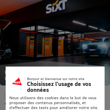
Bonjour et bienvenue sur notre site
Choisissez l'usage de vos
données
2 OFFRES EN COURS
Nous utilisons des cookies dans le but de vous
proposer des contenus personnalisés, et
Votre belle voiture : louez-la
d'effectuer des tests pour améliorer notre site.