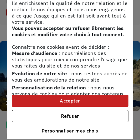
maintenant
Ils enrichissent la qualité de notre relation et le
métier de nos équipes et nous nous engageons
JUSQU'À 15% DE REMISE
à ce que l'usage qui en est fait soit avant tout à
votre service.
Vous pouvez accepter ou refuser librement les
cookies et modifier votre choix à tout moment.
Connaître nos cookies avant de décider :
Mesure d’audience
: nous réalisons des
statistiques pour mieux comprendre l’usage que
vous faites du site et de nos services
Evolution de notre site
: nous testons auprès de
vous des améliorations de notre site
Personnalisation de la relation
: nous nous
servons de cookies pour adapter nos contenus
et personnaliser nos offres
Accepter
Univers publicitaire
: nous utilisons avec nos
partenaires des cookies pour afficher des
Refuser
publicités personnalisées
1 OFFRE EN COURS
Connaître notre politique cookies et la liste de nos
Personnaliser mes choix
partenaires
Location de camping-cars et vans