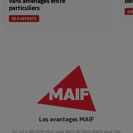
vans aménagés entre
dé
particuliers
JU
30 € OFFERTS
Les avantages MAIF
Ici, on a déniché pour vous plein de bons plans pour vos