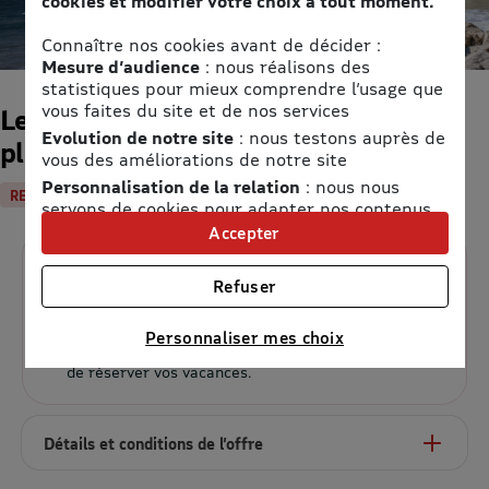
cookies et modifier votre choix à tout moment.
Connaître nos cookies avant de décider :
Mesure d’audience
: nous réalisons des
statistiques pour mieux comprendre l’usage que
vous faites du site et de nos services
Les vacances d'été n'attendent
Evolution de notre site
: nous testons auprès de
plus !
vous des améliorations de notre site
Personnalisation de la relation
: nous nous
REMISE CUMULABLE
servons de cookies pour adapter nos contenus
et personnaliser nos offres
Accepter
Univers publicitaire
: nous utilisons avec nos
jusqu'à -30% cumulable
partenaires des cookies pour afficher des
Refuser
publicités personnalisées
Profitez des Ensoleillées de dernière minute pour
Connaître notre politique cookies et la liste de nos
partir entre le 29 juillet et le 30 octobre 2026.
Personnaliser mes choix
partenaires
Mer, montagne ou campagne : il est encore temps
de réserver vos vacances.
Détails et conditions de l’offre