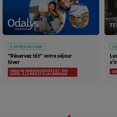
6 OFFRES EN COURS
3 
"Réservez tôt" votre séjour
Les
hiver
s'i
FRAIS DE DOSSIER OFFERTS ET -15%
JU
SUPPL. À LA MER ET À LA CAMPAGNE