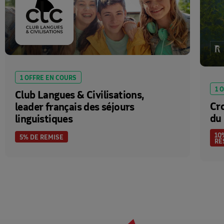
1 OFFRE EN COURS
1 
Club Langues & Civilisations,
Cro
leader français des séjours
du
linguistiques
10
5% DE REMISE
RÉ