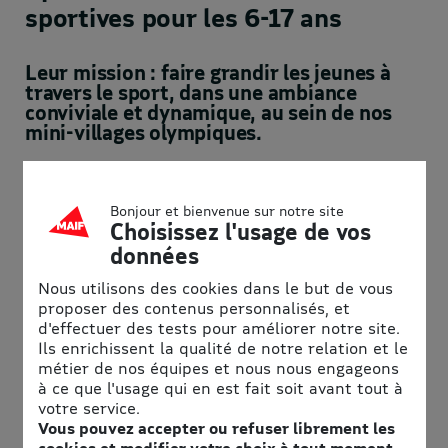
sportives pour les 6-17 ans
Leur mission : faire grandir les jeunes à
travers le sport, dans une ambiance
conviviale et dynamique, au sein de nos
mini-villages olympiques.
Chez SEJ, nous croyons en l’importance du dépassement de
soi, du travail d’équipe et du respect des autres. Nos
séjours sportifs sont conçus pour offrir aux jeunes une
Bonjour et bienvenue sur notre site
Choisissez l'usage de vos
expérience qui va au-delà de la simple pratique du sport. Ils
y apprennent à relever des défis, à persévérer, à s’entraider
données
et à partager des moments de joie et de convivialité, le tout
dans un environnement bienveillant et sécurisé.
Nous utilisons des cookies dans le but de vous
proposer des contenus personnalisés, et
SEJ propose plusieurs formules de séjours adaptés aux
d'effectuer des tests pour améliorer notre site.
goûts et aux objectifs de chaque jeune. Que ce soit pour
Ils enrichissent la qualité de notre relation et le
perfectionner ses compétences ou simplement s’amuser
métier de nos équipes et nous nous engageons
tout en pratiquant son sport favori, nous avons la formule
à ce que l'usage qui en est fait soit avant tout à
idéale.
votre service.
Vous pouvez accepter ou refuser librement les
Sport Academy
: Nos stages les plus intenses, avec 30
cookies et modifier votre choix à tout moment.