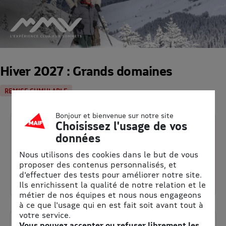
Hiver 2027 : Grands domaines
REMISE CUMULABLE
Bonjour et bienvenue sur notre site
Choisissez l'usage de vos
Jusqu’à -20% sur votre séjour
données
cumulables
Nous utilisons des cookies dans le but de vous
Des séjours ski au meilleur tarif !
proposer des contenus personnalisés, et
Tarifs Early Booking Hiver 2027, valables jusqu’au 3
d'effectuer des tests pour améliorer notre site.
septembre 2026.
Ils enrichissent la qualité de notre relation et le
Cumulables avec votre remise permanente.
métier de nos équipes et nous nous engageons
à ce que l'usage qui en est fait soit avant tout à
votre service.
Détails et conditions de l’offre
Vous pouvez accepter ou refuser librement les