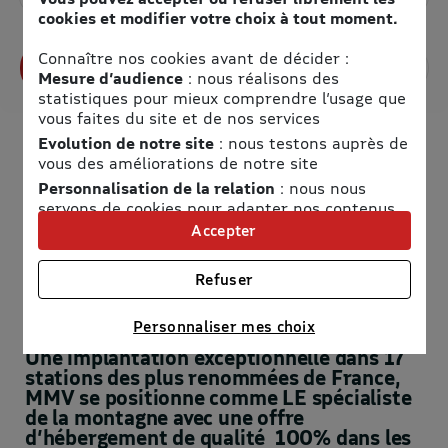
cookies et modifier votre choix à tout moment.
Connaître nos cookies avant de décider :
Profitez de l’offre
Mesure d’audience
: nous réalisons des
statistiques pour mieux comprendre l’usage que
vous faites du site et de nos services
Evolution de notre site
: nous testons auprès de
vous des améliorations de notre site
Personnalisation de la relation
: nous nous
servons de cookies pour adapter nos contenus
et personnaliser nos offres
Accepter
Univers publicitaire
: nous utilisons avec nos
partenaires des cookies pour afficher des
Refuser
publicités personnalisées
Connaître notre politique cookies et la liste de nos
MMV
Personnaliser mes choix
partenaires
Une implantation exceptionnelle dans 17
stations des plus renommées de France,
MMV se positionne comme LE spécialiste
de la montagne avec une offre
d’hébergement de qualité 100% dans les