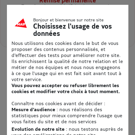
Remise permanente
Toute l'année, vous bénéficiez de votre remise
permanente adhérent Les avantages MAIF , cumulable
avec les promotions en cours
Bonjour et bienvenue sur notre site
Elle est pas belle la vie ?
Choisissez l'usage de vos
Vous faites des économies substantielles :)
données
Nous utilisons des cookies dans le but de vous
proposer des contenus personnalisés, et
d'effectuer des tests pour améliorer notre site.
Ils enrichissent la qualité de notre relation et le
métier de nos équipes et nous nous engageons
à ce que l'usage qui en est fait soit avant tout à
votre service.
Vous pouvez accepter ou refuser librement les
cookies et modifier votre choix à tout moment.
Connaître nos cookies avant de décider :
Mesure d’audience
: nous réalisons des
HOTEL POUR TOUS
statistiques pour mieux comprendre l’usage que
Construisez des souvenirs
vous faites du site et de nos services
Evolution de notre site
: nous testons auprès de
exceptionnels
vous des améliorations de notre site