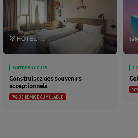
1 OFFRE EN COURS
2 
Construisez des souvenirs
Co
exceptionnels
10
7% DE REMISE CUMULABLE