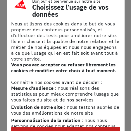
Bonjour et bienvenue sur notre site
Choisissez l'usage de vos
CITADINES APART'HOTEL
données
Voyager, me sentir chez moi,
Nous utilisons des cookies dans le but de vous
partout où je vais !
proposer des contenus personnalisés, et
d'effectuer des tests pour améliorer notre site.
Ils enrichissent la qualité de notre relation et le
Découvrez en Europe les 40 résidences
métier de nos équipes et nous nous engageons
Citadines, lyf et Somerset le temps d’un
à ce que l'usage qui en est fait soit avant tout à
week-end ou de vos vacances.
votre service.
Vous pouvez accepter ou refuser librement les
Profitez d’une formule de séjour unique dans les résidences
cookies et modifier votre choix à tout moment.
avec :
Connaître nos cookies avant de décider :
- Un emplacement privilégié au cœur des plus grandes
Mesure d’audience
: nous réalisons des
villes européennes : Londres, Amsterdam, Vienne, Berlin,
statistiques pour mieux comprendre l’usage que
Munich, Barcelone, Lyon, Bruxelles, et bien d’autres…
vous faites du site et de nos services
et françaises : Paris, Lyon, Strasbourg, Montpellier,
Toulouse, Nantes,…
Evolution de notre site
: nous testons auprès de
vous des améliorations de notre site
- Confort et espace des studios ou des appartements avec
Personnalisation de la relation
: nous nous
cuisine entièrement équipées.
servons de cookies pour adapter nos contenus