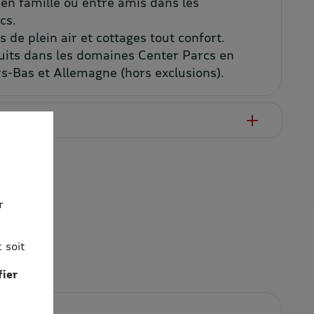
en famille ou entre amis dans les
cs.
 de plein air et cottages tout confort.
nuits dans les domaines Center Parcs en
s-Bas et Allemagne (hors exclusions).
r
 soit
fier