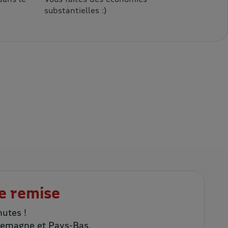
substantielles :)
e remise
utes !
llemagne et Pays-Bas.