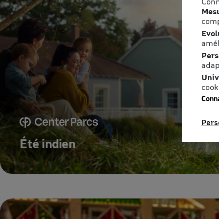
Conn
Mesu
comp
Evol
amél
Pers
adap
Univ
cook
Conna
Pers
Été indien