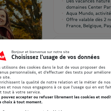
Des vacances nature 
domaines Center Par
Aqua Mundo, activités
Offre valable dès 2 
France, Belgique, Pay
Détails et conditions de l’offre
Bonjour et bienvenue sur notre site
Choisissez l'usage de vos données
Profitez de l’offre
 utilisons des cookies dans le but de vous proposer des
enus personnalisés, et d'effectuer des tests pour améliore
 site.
enrichissent la qualité de notre relation et le métier de nos
pes et nous nous engageons à ce que l'usage qui en est fait
t tout à votre service.
 pouvez accepter ou refuser librement les cookies et modi
e choix à tout moment.