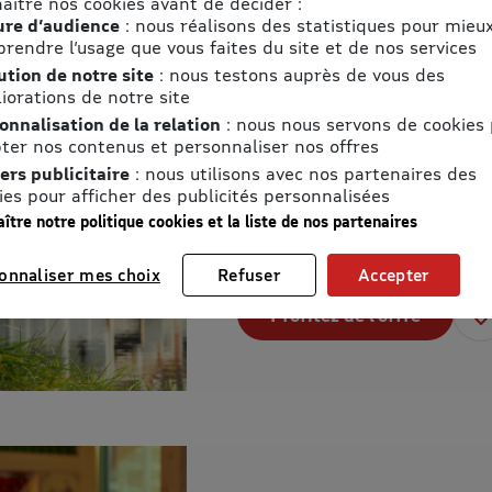
aître nos cookies avant de décider :
Votre séjour d
re d’audience
: nous réalisons des statistiques pour mieu
personnes
rendre l’usage que vous faites du site et de nos services
ution de notre site
: nous testons auprès de vous des
Plus de 20 destinati
iorations de notre site
Profitez des dernier
onnalisation de la relation
: nous nous servons de cookies
ter nos contenus et personnaliser nos offres
Des activités pour t
ers publicitaire
: nous utilisons avec nos partenaires des
ies pour afficher des publicités personnalisées
ître notre politique cookies et la liste de nos partenaires
Détails et conditions de l’offre
onnaliser mes choix
Refuser
Accepter
Profitez de l’offre