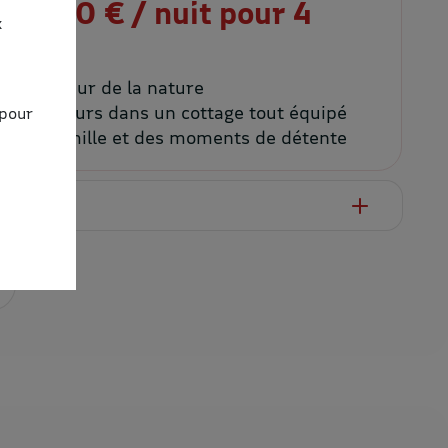
ès 150 € / nuit pour 4
x
ons au cœur de la nature
s beaux jours dans un cottage tout équipé
 pour
oute la famille et des moments de détente