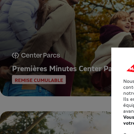
Premières Minutes Center Parcs
REMISE CUMULABLE
Nous
cont
notre
Ils 
équi
avan
Vous
votr