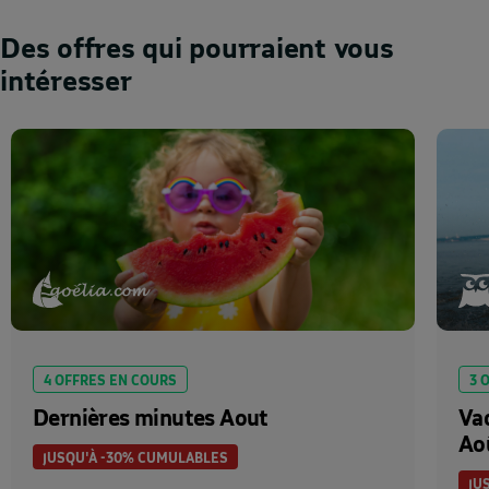
Des offres qui pourraient vous
intéresser
4 OFFRES EN COURS
3 
Dernières minutes Aout
Va
Ao
JUSQU'À -30% CUMULABLES
JU