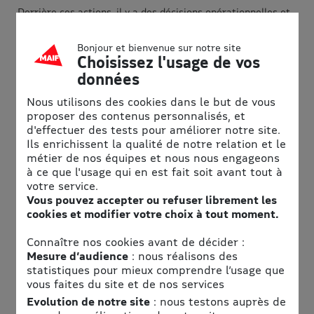
Derrière ces actions, il y a des décisions opérationnelles et
concrètes, des changements d’habitudes et une
mobilisation collective dans chacun de nos établissements.
Bonjour et bienvenue sur notre site
Cette labellisation est une étape importante. Elle nous
Choisissez l'usage de vos
engage autant qu’elle nous encourage. Car accueillir des
données
vacanciers, c’est aussi prendre soin des territoires qui nous
font confiance et préserver les environnements
Nous utilisons des cookies dans le but de vous
exceptionnels dans lesquels nous opérons. "
proposer des contenus personnalisés, et
d'effectuer des tests pour améliorer notre site.
Ils enrichissent la qualité de notre relation et le
métier de nos équipes et nous nous engageons
L'esprit Belambra, au plus vrai des
à ce que l'usage qui en est fait soit avant tout à
vacances.
votre service.
Vous pouvez accepter ou refuser librement les
cookies et modifier votre choix à tout moment.
Connaître nos cookies avant de décider :
Mesure d’audience
: nous réalisons des
statistiques pour mieux comprendre l’usage que
vous faites du site et de nos services
Evolution de notre site
: nous testons auprès de