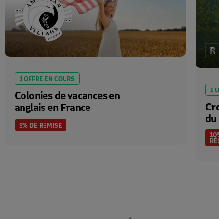
1 OFFRE EN COURS
1 
Colonies de vacances en
Cro
anglais en France
du
5% DE REMISE
10
RÉ