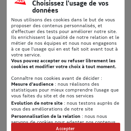
Choisissez l'usage de vos
remarquables par le biais de séjours actifs soucieux de la
biodiversité et des populations locales.
données
Nous utilisons des cookies dans le but de vous
Leurs objectifs :
proposer des contenus personnalisés, et
d'effectuer des tests pour améliorer notre site.
Limitation de leur impact sur l'environnement
Création de valeur durable et partagée
Ils enrichissent la qualité de notre relation et le
Développement de l'humain
métier de nos équipes et nous nous engageons
à ce que l'usage qui en est fait soit avant tout à
Des voyages pour tous les profils
votre service.
Marcheur occasionnel, passionné de nature, famille
Vous pouvez accepter ou refuser librement les
curieuse ou trekkeur aguerri : chacun trouve le rythme qui
cookies et modifier votre choix à tout moment.
lui convient.
Connaître nos cookies avant de décider :
Nos 4 façons de voyager
Mesure d’audience
: nous réalisons des
statistiques pour mieux comprendre l’usage que
En petit groupe
vous faites du site et de nos services
Partez avec un guide local passionné et vivez une aventure
Evolution de notre site
: nous testons auprès de
conviviale en groupe de 4 à 15 personnes. L’occasion de
vous des améliorations de notre site
belles rencontres et de partager des moments forts.
En famille
Personnalisation de la relation
: nous nous
Des séjours adaptés dès 4 ans, pensés pour allier
servons de cookies pour adapter nos contenus
exploration, détente et activités ludiques. Pour créer
et personnaliser nos offres
Accepter