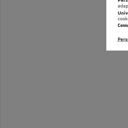
adap
Univ
cook
Conna
Pers
2 OFFRES EN COURS