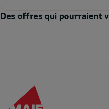
Séjour Bien-être
Des offres qui pourraient 
5% DE REMISE CUMULABLE