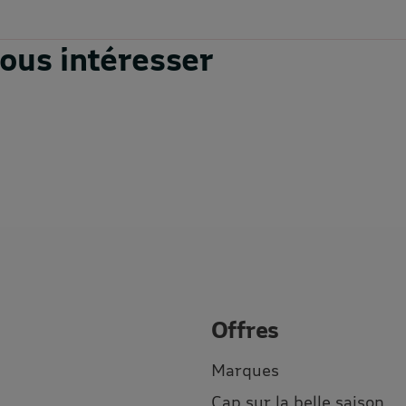
vous intéresser
Offres
Marques
Cap sur la belle saison