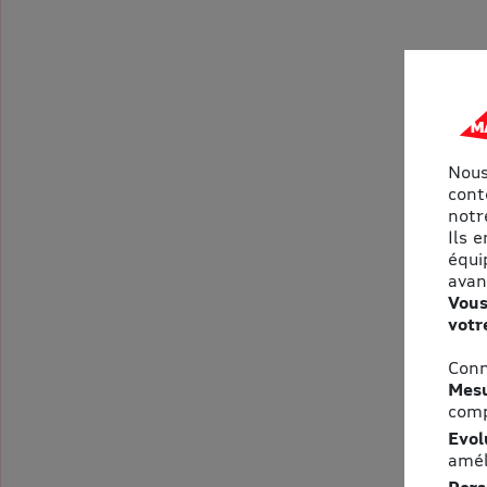
Nous
cont
notre
Ils 
équi
avan
Vous
votr
Conn
Mesu
comp
Evol
amél
Pers