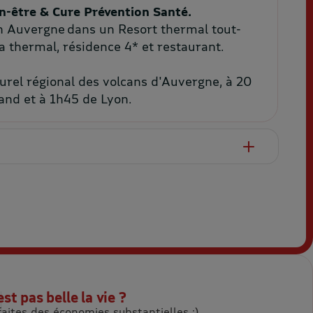
en-être & Cure Prévention Santé.
 Auvergne
dans u
n
Resort
thermal tout-
 thermal, résidence 4* et restaurant.
urel régional des volcans d'Auvergne, à 20
and et à 1h45 de Lyon.
est pas belle la vie ?
faites des économies substantielles :)