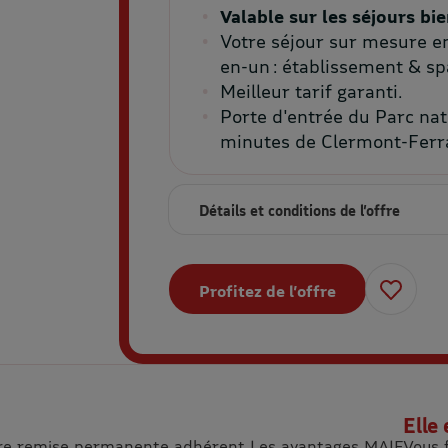
Valable sur les séjours bi
Votre séjour sur mesure
en
en-un
:
établissement & spa
Meilleur tarif garanti
.
Porte d'entrée du Parc nat
minutes de Clermont-Ferr
Détails et conditions de l’offre
Profitez de l’offre
Elle 
otre remise permanente adhérent Les avantages MAIF
Vous 