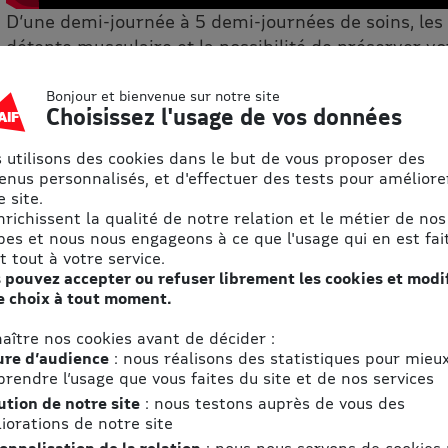
D’une demi-journée à 5 demi-journées de soins, les f
détente musculaire et la possibilité de préserver vot
thermal, c’est l’alliance des bienfaits de l’eau therm
magnésium et des produits de saison du jardin, m
Bonjour et bienvenue sur notre site
Choisissez l'usage de vos données
cosmétique bio et locale. En week-end ou en séjour
vous accueillent dans des studios et appartements
 utilisons des cookies dans le but de vous proposer des
découvrir le restaurant et sa cuisine saine et gour
enus personnalisés, et d'effectuer des tests pour améliore
 site.
enrichissent la qualité de notre relation et le métier de nos
pes et nous nous engageons à ce que l'usage qui en est fait
Soins Bien-être :
t tout à votre service.
Vivez une expérience sensorielle unique et découvrez
 pouvez accepter ou refuser librement les cookies et modi
thermale (puisée à 3 500 m de profondeur). Son cad
e choix à tout moment.
promet une véritable évasion pendant toute la duré
aître nos cookies avant de décider :
moment de détente, Aïga Resort vous accueille dans
re d’audience
: nous réalisons des statistiques pour mieu
pleine de charme au cœur de l’Auvergne.
rendre l’usage que vous faites du site et de nos services
ution de notre site
: nous testons auprès de vous des
iorations de notre site
Cure Prévention Santé (CPS) :
onnalisation de la relation
: nous nous servons de cookies