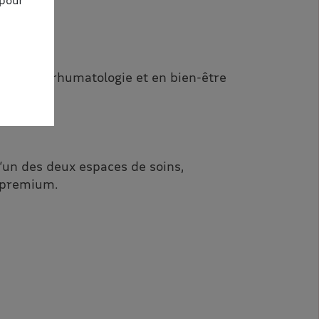
rmaux en rhumatologie et en bien-être
l’un des deux espaces de soins,
l premium.
1 OFFRE EN COURS