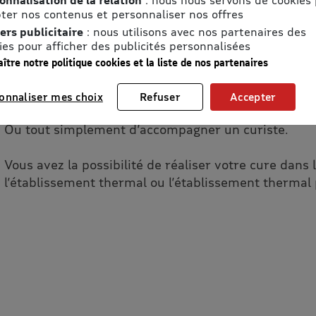
Toute l’efficacité thermale à votre rythme !
ter nos contenus et personnaliser nos offres
ers publicitaire
: nous utilisons avec nos partenaires des
ies pour afficher des publicités personnalisées
La cure prévention santé vous permet :
ître notre politique cookies et la liste de nos partenaires
De prendre soin de vous et découvrir les soins the
digestif.
onnaliser mes choix
Refuser
Accepter
De prolonger les effets d’une cure conventionnée.
Ou tout simplement d’accompagner un curiste.
Vous avez la possibilité de réaliser votre cure dans 
l’établissement thermal ou l’établissement therma