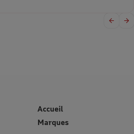
Votre expert thalasso spa e
bien-être
JUSQU’À 35% DE REMISE
Accueil
Marques