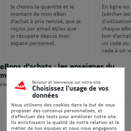
Je choisis la quantité et le
En ligne ou
montant de mon eBon
(vérifier le
d’achat à prix remisé, que je
d'uitlisatio
reçois par email et/ou que
chaque eBon
je récupère depuis mon
bon d’achat
espace personnel.
un code ou
code à un v
eBons d'achats : les enseignes du
moment
Bonjour et bienvenue sur notre site
Elles devraient vous intéresser 😍
Choisissez l'usage de vos
données
Nous utilisons des cookies dans le but de vous
proposer des contenus personnalisés, et
d'effectuer des tests pour améliorer notre site.
Ils enrichissent la qualité de notre relation et le
métier de nos équipes et nous nous engageons