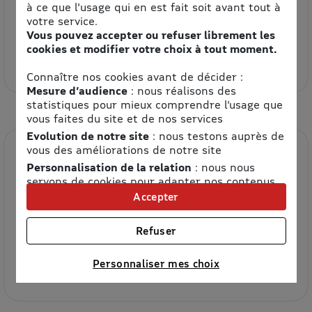
à ce que l'usage qui en est fait soit avant tout à
votre service.
Vous pouvez accepter ou refuser librement les
BUT
cookies et modifier votre choix à tout moment.
5% de remise
Connaître nos cookies avant de décider :
Mesure d’audience
: nous réalisons des
statistiques pour mieux comprendre l’usage que
vous faites du site et de nos services
Evolution de notre site
: nous testons auprès de
vous des améliorations de notre site
Personnalisation de la relation
: nous nous
servons de cookies pour adapter nos contenus
et personnaliser nos offres
Accepter
Univers publicitaire
: nous utilisons avec nos
partenaires des cookies pour afficher des
Refuser
publicités personnalisées
Cultura
Connaître notre politique cookies et la liste de nos
Personnaliser mes choix
4.2% de remise
partenaires