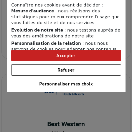
Connaître nos cookies avant de décider :
Mesure d’audience
: nous réalisons des
statistiques pour mieux comprendre l’usage que
vous faites du site et de nos services
Evolution de notre site
: nous testons auprès de
Bertyne
vous des améliorations de notre site
Personnalisation de la relation
: nous nous
8.5% de remise
servons de cookies pour adapter nos contenus
et personnaliser nos offres
Accepter
Univers publicitaire
: nous utilisons avec nos
partenaires des cookies pour afficher des
Refuser
publicités personnalisées
Connaître notre politique cookies et la liste de nos
Personnaliser mes choix
partenaires
Best Western