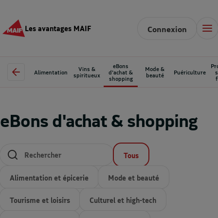
Les avantages MAIF
Connexion
eBons
Pr
Vins &
Mode &
Alimentation
d'achat &
Puériculture
s
spiritueux
beauté
shopping
eBons d'achat & shopping
Les résultats se mettent à jour au fur et à mesure de
Tous
Alimentation et épicerie
Mode et beauté
Tourisme et loisirs
Culturel et high-tech