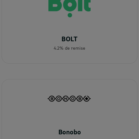
BOLT
4.2% de remise
Bonobo