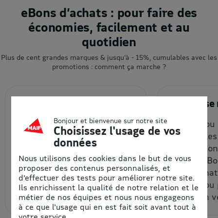
eBons d’achats : pour faire des
économies, facilement et au
quotidien
Plus de cent grandes marques & jusqu’à - 15%, cumulables avec les
promotions : comment ça marche ?
1. J’achète en ligne
2. J’utili
Bonjour et bienvenue sur notre site
Je choisis la quantité et le
En ligne ou
Choisissez l'usage de vos
montant de mon eBon
(vérifier le
données
d’achat à prix remisé, que je
d'uitlisatio
Nous utilisons des cookies dans le but de vous
reçois par email et/ou que
chaque eBon
proposer des contenus personnalisés, et
je récupère depuis mon
bon d’achat
d'effectuer des tests pour améliorer notre site.
espace personnel.
un code ou
Ils enrichissent la qualité de notre relation et le
code à un v
métier de nos équipes et nous nous engageons
à ce que l'usage qui en est fait soit avant tout à
votre service.