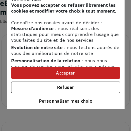
eBons d'achats : les enseignes du
Vous pouvez accepter ou refuser librement les
moment
cookies et modifier votre choix à tout moment.
Elles devraient vous intéresser 😍
Connaître nos cookies avant de décider :
Mesure d’audience
: nous réalisons des
statistiques pour mieux comprendre l’usage que
vous faites du site et de nos services
Evolution de notre site
: nous testons auprès de
vous des améliorations de notre site
Personnalisation de la relation
: nous nous
servons de cookies pour adapter nos contenus
et personnaliser nos offres
Accepter
Univers publicitaire
: nous utilisons avec nos
Etam
partenaires des cookies pour afficher des
Refuser
publicités personnalisées
8.5% de remise
Connaître notre politique cookies et la liste de nos
Personnaliser mes choix
partenaires