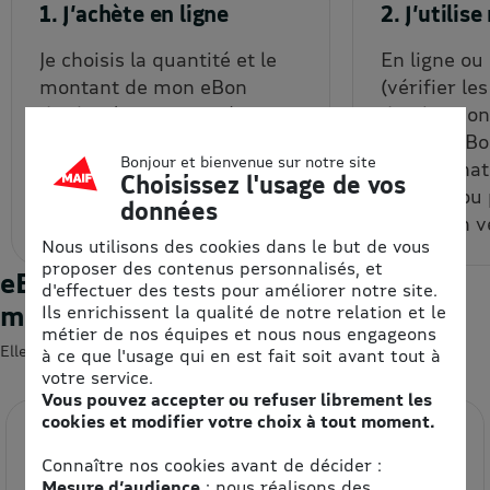
1. J’achète en ligne
2. J’utili
Je choisis la quantité et le
En ligne ou
montant de mon eBon
(vérifier le
d’achat à prix remisé, que je
d'uitlisatio
reçois par email et/ou que
chaque eBon
Bonjour et bienvenue sur notre site
je récupère depuis mon
bon d’achat
Choisissez l'usage de vos
espace personnel.
un code ou
données
code à un v
Nous utilisons des cookies dans le but de vous
proposer des contenus personnalisés, et
eBons d'achats : les enseignes du
d'effectuer des tests pour améliorer notre site.
moment
Ils enrichissent la qualité de notre relation et le
métier de nos équipes et nous nous engageons
Elles devraient vous intéresser 😍
à ce que l'usage qui en est fait soit avant tout à
votre service.
Vous pouvez accepter ou refuser librement les
cookies et modifier votre choix à tout moment.
Connaître nos cookies avant de décider :
Mesure d’audience
: nous réalisons des