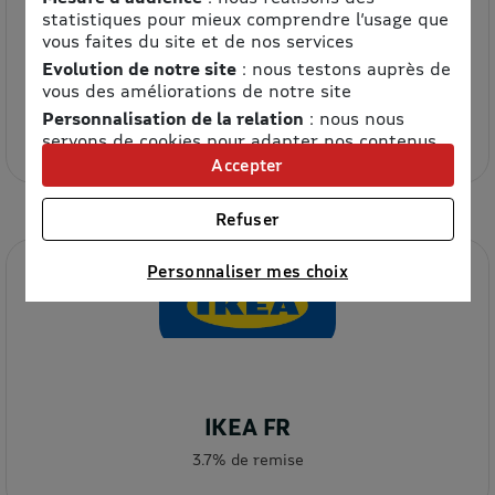
statistiques pour mieux comprendre l’usage que
vous faites du site et de nos services
Evolution de notre site
: nous testons auprès de
vous des améliorations de notre site
Etam
Personnalisation de la relation
: nous nous
8.5% de remise
servons de cookies pour adapter nos contenus
et personnaliser nos offres
Accepter
Univers publicitaire
: nous utilisons avec nos
partenaires des cookies pour afficher des
Refuser
publicités personnalisées
Connaître notre politique cookies et la liste de nos
Personnaliser mes choix
partenaires
IKEA FR
3.7% de remise