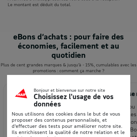
Le montant est déduit du total.
eBons d’achats : pour faire des
économies, facilement et au
quotidien
Plus de cent grandes marques & jusqu’à - 15%, cumulables avec les
promotions : comment ça marche ?
Bonjour et bienvenue sur notre site
1. J’achète en ligne
2. J’utili
Choisissez l'usage de vos
données
Je choisis la quantité et le
En ligne ou
Nous utilisons des cookies dans le but de vous
montant de mon eBon
(vérifier le
proposer des contenus personnalisés, et
d’achat à prix remisé, que je
d'uitlisatio
d'effectuer des tests pour améliorer notre site.
reçois par email et/ou que
chaque eBon
Ils enrichissent la qualité de notre relation et le
je récupère depuis mon
bon d’achat