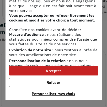
métier de nos équipes et nous nous engageons
à ce que l'usage qui en est fait soit avant tout à
espace personnel.
un code ou
votre service.
code à un v
Vous pouvez accepter ou refuser librement les
cookies et modifier votre choix à tout moment.
eBons d'achats : les enseignes du
Connaître nos cookies avant de décider :
moment
Mesure d’audience
: nous réalisons des
statistiques pour mieux comprendre l’usage que
Elles devraient vous intéresser 😍
vous faites du site et de nos services
Evolution de notre site
: nous testons auprès de
vous des améliorations de notre site
Personnalisation de la relation
: nous nous
servons de cookies pour adapter nos contenus
et personnaliser nos offres
Accepter
Univers publicitaire
: nous utilisons avec nos
partenaires des cookies pour afficher des
Refuser
publicités personnalisées
Etam
Connaître notre politique cookies et la liste de nos
Personnaliser mes choix
partenaires
8.5% de remise