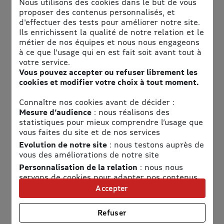
Nous utilisons des cookies dans le but de vous
proposer des contenus personnalisés, et
d'effectuer des tests pour améliorer notre site.
Ils enrichissent la qualité de notre relation et le
métier de nos équipes et nous nous engageons
à ce que l'usage qui en est fait soit avant tout à
votre service.
Vous pouvez accepter ou refuser librement les
Informations pratiques
cookies et modifier votre choix à tout moment.
Adresse
Connaître nos cookies avant de décider :
Mesure d’audience
: nous réalisons des
Cap Sciences
statistiques pour mieux comprendre l’usage que
Hangar 20, Quai de Bacalan
vous faites du site et de nos services
33300 Bordeaux
Evolution de notre site
: nous testons auprès de
vous des améliorations de notre site
Horaires
Personnalisation de la relation
: nous nous
servons de cookies pour adapter nos contenus
Voir les horaires
et personnaliser nos offres
Accepter
Accès
Univers publicitaire
: nous utilisons avec nos
partenaires des cookies pour afficher des
Voir le plan d'accès
Refuser
publicités personnalisées
Venez découvrir la grande exposition du Cap Sciences!