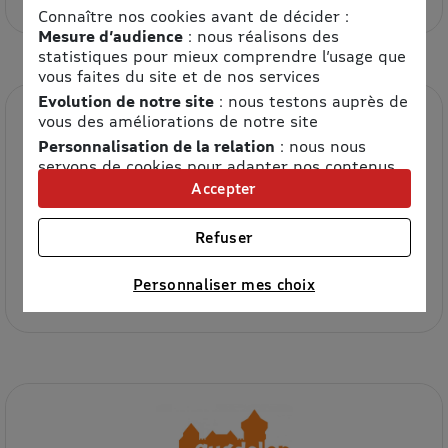
Connaître nos cookies avant de décider :
Mesure d’audience
: nous réalisons des
statistiques pour mieux comprendre l’usage que
vous faites du site et de nos services
Evolution de notre site
: nous testons auprès de
vous des améliorations de notre site
Personnalisation de la relation
: nous nous
servons de cookies pour adapter nos contenus
et personnaliser nos offres
Accepter
Univers publicitaire
: nous utilisons avec nos
partenaires des cookies pour afficher des
Refuser
publicités personnalisées
Château Royal d'Amboise
Connaître notre politique cookies et la liste de nos
Personnaliser mes choix
13% de remise
partenaires