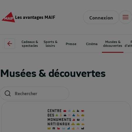
Les avantages MAIF
Connexion
Cadeaux &
Sports &
Musées &
Presse
Cinéma
spectacles
loisirs
découvertes
d’at
Musées & découvertes
Les résultats se mettent à jour au fur et à mesure de