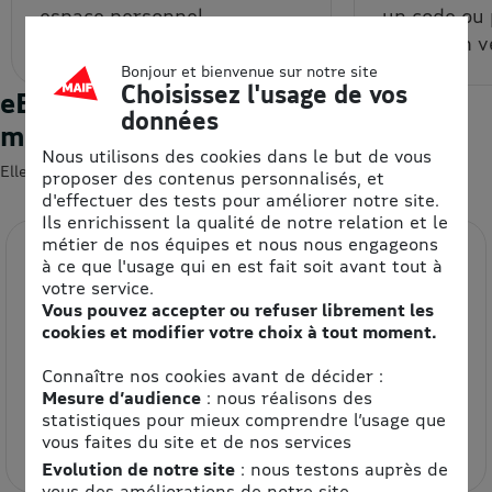
espace personnel.
un code ou
code à un v
Bonjour et bienvenue sur notre site
Choisissez l'usage de vos
eBons d'achats : les enseignes du
données
moment
Nous utilisons des cookies dans le but de vous
Elles devraient vous intéresser 😍
proposer des contenus personnalisés, et
d'effectuer des tests pour améliorer notre site.
Ils enrichissent la qualité de notre relation et le
métier de nos équipes et nous nous engageons
à ce que l'usage qui en est fait soit avant tout à
votre service.
Vous pouvez accepter ou refuser librement les
cookies et modifier votre choix à tout moment.
Connaître nos cookies avant de décider :
Mesure d’audience
: nous réalisons des
Etam
statistiques pour mieux comprendre l’usage que
8.5% de remise
vous faites du site et de nos services
Evolution de notre site
: nous testons auprès de
vous des améliorations de notre site