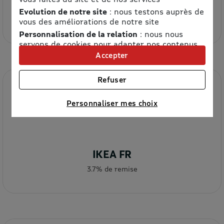
Etam
Evolution de notre site
: nous testons auprès de
8.5% de remise
vous des améliorations de notre site
Personnalisation de la relation
: nous nous
servons de cookies pour adapter nos contenus
et personnaliser nos offres
Accepter
Univers publicitaire
: nous utilisons avec nos
partenaires des cookies pour afficher des
Refuser
publicités personnalisées
Connaître notre politique cookies et la liste de nos
Personnaliser mes choix
partenaires
IKEA FR
3.7% de remise