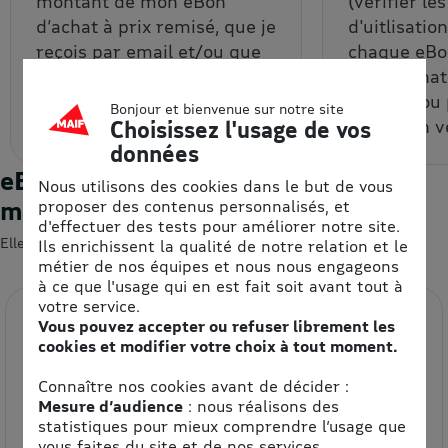
montant de mon eBon
(vérifier le
d’achat à prix remisé, que je
d'uitlisatio
reçois par email et/ou que
chaque eBon
je récupère depuis mon
bon d’achat
espace personnel.
un code ou
Bonjour et bienvenue sur notre site
code à un v
Choisissez l'usage de vos
données
eBons d'achats : les enseignes du
Nous utilisons des cookies dans le but de vous
moment
proposer des contenus personnalisés, et
d'effectuer des tests pour améliorer notre site.
Elles devraient vous intéresser 😍
Ils enrichissent la qualité de notre relation et le
métier de nos équipes et nous nous engageons
à ce que l'usage qui en est fait soit avant tout à
votre service.
Vous pouvez accepter ou refuser librement les
cookies et modifier votre choix à tout moment.
Connaître nos cookies avant de décider :
Mesure d’audience
: nous réalisons des
statistiques pour mieux comprendre l’usage que
vous faites du site et de nos services