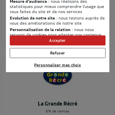
Mesure d’audience
: nous réalisons des
statistiques pour mieux comprendre l’usage que
vous faites du site et de nos services
Evolution de notre site
: nous testons auprès de
vous des améliorations de notre site
Cultura
Personnalisation de la relation
: nous nous
4.2% de remise
servons de cookies pour adapter nos contenus
et personnaliser nos offres
Accepter
Univers publicitaire
: nous utilisons avec nos
partenaires des cookies pour afficher des
Refuser
publicités personnalisées
Connaître notre politique cookies et la liste de nos
Personnaliser mes choix
partenaires
La Grande Récré
6% de remise