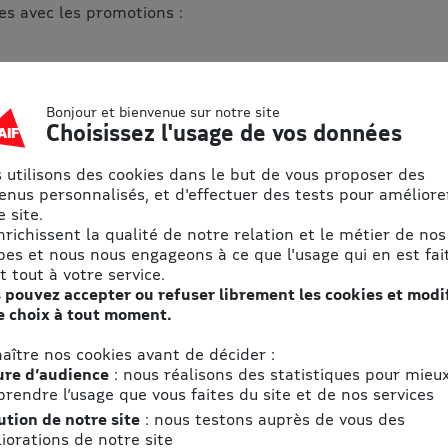
s avec les promotions :
Bonjour et bienvenue sur notre site
Choisissez l'usage de vos données
2. J’utilise mon
eBon
 utilisons des cookies dans le but de vous proposer des
enus personnalisés, et d'effectuer des tests pour améliore
 site.
En ligne ou en magasin
enrichissent la qualité de notre relation et le métier de nos
(vérifier les conditions
pes et nous nous engageons à ce que l'usage qui en est fait
d'uitlisation propre à
t tout à votre service.
chaque eBon), j’utilise mon
 pouvez accepter ou refuser librement les cookies et modi
e choix à tout moment.
bon d’achat en saisissant
un code ou présentant un
aître nos cookies avant de décider :
code à un vendeur.
re d’audience
: nous réalisons des statistiques pour mieu
rendre l’usage que vous faites du site et de nos services
ution de notre site
: nous testons auprès de vous des
ignes du moment
iorations de notre site