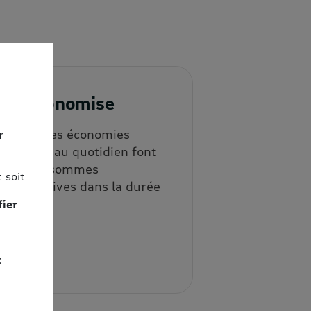
3. J'économise
Les petites économies
r
répétées au quotidien font
vite des sommes
 soit
significatives dans la durée
!
fier
x