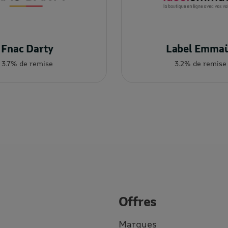
Fnac Darty
Label Emma
3.7% de remise
3.2% de remise
Offres
Marques