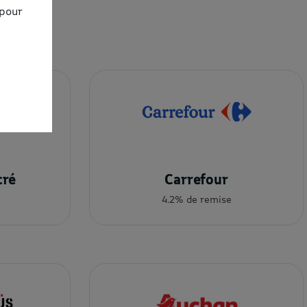
 pour
cré
Carrefour
4.2% de remise