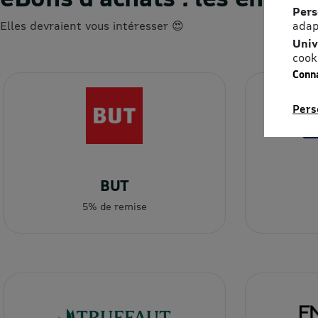
Pers
adap
Elles devraient vous intéresser 😍
Univ
cook
Conna
Pers
BUT
5% de remise