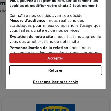
Vous pouvez accepter ou refuser librement les
moment
cookies et modifier votre choix à tout moment.
Elles devraient vous intéresser 😍
Connaître nos cookies avant de décider :
Mesure d’audience
: nous réalisons des
statistiques pour mieux comprendre l’usage que
vous faites du site et de nos services
Evolution de notre site
: nous testons auprès de
vous des améliorations de notre site
Personnalisation de la relation
: nous nous
servons de cookies pour adapter nos contenus
et personnaliser nos offres
Accepter
Etam
Univers publicitaire
: nous utilisons avec nos
partenaires des cookies pour afficher des
Refuser
8.5% de remise
publicités personnalisées
Connaître notre politique cookies et la liste de nos
Personnaliser mes choix
partenaires