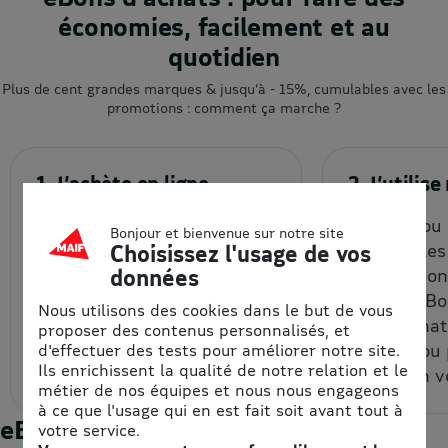
économies, facilement et au
quotidien
Plus de cent grandes marques & jusqu’à - 15%, cumulables avec les
promotions : comment ça marche ?
1. J’achète en ligne
2. J’utili
Je choisis la quantité et le
En ligne ou
Bonjour et bienvenue sur notre site
montant de mon eBon
(vérifier le
Choisissez l'usage de vos
d’achat à prix remisé, que je
d'uitlisatio
données
reçois par email et/ou que
chaque eBon
Nous utilisons des cookies dans le but de vous
je récupère depuis mon
bon d’achat
proposer des contenus personnalisés, et
espace personnel.
un code ou
d'effectuer des tests pour améliorer notre site.
Ils enrichissent la qualité de notre relation et le
code à un v
métier de nos équipes et nous nous engageons
à ce que l'usage qui en est fait soit avant tout à
eBons d'achats : les enseignes du
votre service.