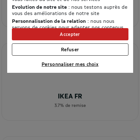
Etam
Evolution de notre site
: nous testons auprès de
8.5% de remise
vous des améliorations de notre site
Personnalisation de la relation
: nous nous
servons de cookies pour adapter nos contenus
et personnaliser nos offres
Accepter
Univers publicitaire
: nous utilisons avec nos
partenaires des cookies pour afficher des
Refuser
publicités personnalisées
Connaître notre politique cookies et la liste de nos
Personnaliser mes choix
partenaires
IKEA FR
3.7% de remise