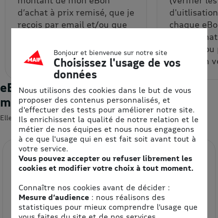
d’achat à prix remisé, que je
d'uitlisatio
reçois par email et/ou que
chaque eBon
je récupère depuis mon
bon d’achat
espace personnel.
un code ou
Bonjour et bienvenue sur notre site
code à un v
Choisissez l'usage de vos
données
eBons d'achats : les enseignes du
Nous utilisons des cookies dans le but de vous
moment
proposer des contenus personnalisés, et
d'effectuer des tests pour améliorer notre site.
Elles devraient vous intéresser 😍
Ils enrichissent la qualité de notre relation et le
métier de nos équipes et nous nous engageons
à ce que l'usage qui en est fait soit avant tout à
votre service.
Vous pouvez accepter ou refuser librement les
cookies et modifier votre choix à tout moment.
Connaître nos cookies avant de décider :
Mesure d’audience
: nous réalisons des
statistiques pour mieux comprendre l’usage que
vous faites du site et de nos services