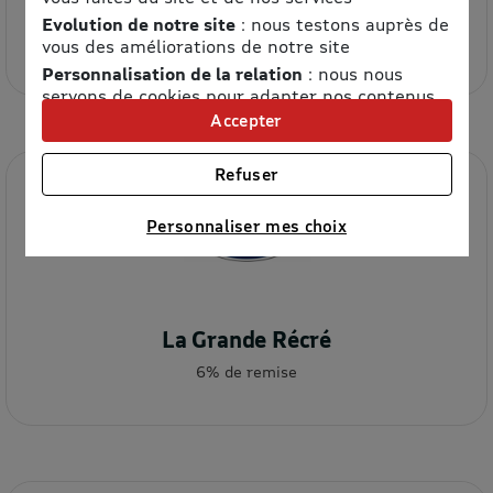
Cultura
Evolution de notre site
: nous testons auprès de
4.2% de remise
vous des améliorations de notre site
Personnalisation de la relation
: nous nous
servons de cookies pour adapter nos contenus
et personnaliser nos offres
Accepter
Univers publicitaire
: nous utilisons avec nos
partenaires des cookies pour afficher des
Refuser
publicités personnalisées
Connaître notre politique cookies et la liste de nos
Personnaliser mes choix
partenaires
La Grande Récré
6% de remise