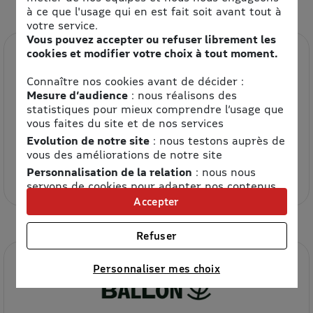
à ce que l'usage qui en est fait soit avant tout à
votre service.
Vous pouvez accepter ou refuser librement les
cookies et modifier votre choix à tout moment.
Connaître nos cookies avant de décider :
Mesure d’audience
: nous réalisons des
statistiques pour mieux comprendre l’usage que
vous faites du site et de nos services
Evolution de notre site
: nous testons auprès de
IKEA FR
vous des améliorations de notre site
Personnalisation de la relation
: nous nous
3.7% de remise
servons de cookies pour adapter nos contenus
et personnaliser nos offres
Accepter
Univers publicitaire
: nous utilisons avec nos
partenaires des cookies pour afficher des
Refuser
publicités personnalisées
Connaître notre politique cookies et la liste de nos
Personnaliser mes choix
partenaires