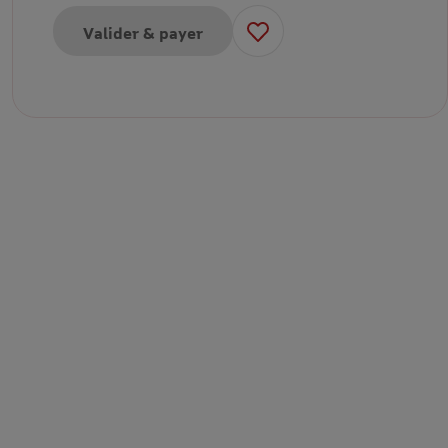
Valider & payer
pour E-carte cadeau de 50€
pour E-carte cadeau de 100€