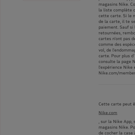
magasins Nike. Co
la liste complète 
cette carte. Si le
de la carte, il te
paiement. Sauf si l
retournées, rembo
cartes n'ont pas d
comme des espèces
vol, de l'endommag
carte. Pour plus d
consulte la page N
l'expérience Nike 
Nike.com/membersh
Cette carte peut ê
Nike.com
, sur la Nike App
magasins Nike. Pour
de cocher la case 