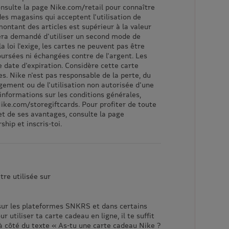
nsulte la page Nike.com/retail pour connaître
des magasins qui acceptent l'utilisation de
 montant des articles est supérieur à la valeur
 sera demandé d'utiliser un second mode de
a loi l'exige, les cartes ne peuvent pas être
ursées ni échangées contre de l'argent. Les
e date d'expiration. Considère cette carte
. Nike n'est pas responsable de la perte, du
ement ou de l'utilisation non autorisée d'une
'informations sur les conditions générales,
ike.com/storegiftcards. Pour profiter de toute
et de ses avantages, consulte la page
ip et inscris-toi.
tre utilisée sur
, sur les plateformes SNKRS et dans certains
 utiliser ta carte cadeau en ligne, il te suffit
à côté du texte « As-tu une carte cadeau Nike ?