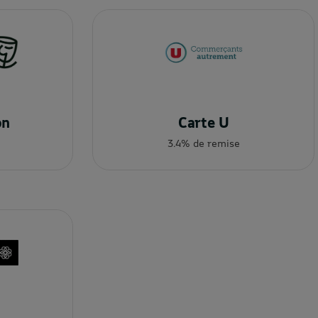
on
Carte U
3.4% de remise