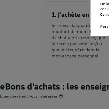
Univ
cook
1. J’achète en ligne
Conna
Je choisis la quantité et le
Pers
montant de mon eBon
d’achat à prix remisé, que
je reçois par email et/ou
que je récupère depuis
mon espace personnel.
eBons d'achats : les ense
Elles devraient vous intéresser 😍