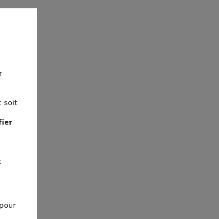
r
 soit
fier
x
 pour