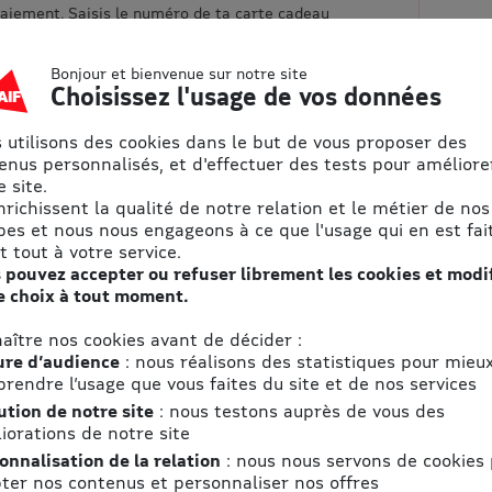
iement. Saisis le numéro de ta carte cadeau
puis clique sur « APPLIQUER ». Le montant de
era déduit du total de ta commande. Consulte la
Bonjour et bienvenue sur notre site
ail pour connaître la liste complète des
Choisissez l'usage de vos données
tent l'utilisation de cette carte. Recherche un
ctionne un magasin et clique sur « Voir le
e les conditions d'admissibilité des cartes
 utilisons des cookies dans le but de vous proposer des
ction « Services complémentaires ».
enus personnalisés, et d'effectuer des tests pour améliore
 site.
enrichissent la qualité de notre relation et le métier de nos
pes et nous nous engageons à ce que l'usage qui en est fait
t tout à votre service.
 pouvez accepter ou refuser librement les cookies et modi
e choix à tout moment.
aire des
aître nos cookies avant de décider :
u quotidien
re d’audience
: nous réalisons des statistiques pour mieu
rendre l’usage que vous faites du site et de nos services
s avec les promotions :
ution de notre site
: nous testons auprès de vous des
iorations de notre site
onnalisation de la relation
: nous nous servons de cookies
ter nos contenus et personnaliser nos offres