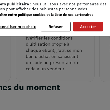
ers publicitaire
: nous utilisons avec nos partenaires des
ies pour afficher des publicités personnalisées
2. J’utilise mon
ître notre politique cookies et la liste de nos partenaires
eBon
onnaliser mes choix
Refuser
Accepter
En ligne ou en magasin
(vérifier les conditions
d'uitlisation propre à
chaque eBon), j’utilise mon
bon d’achat en saisissant
un code ou présentant un
code à un vendeur.
ignes du moment