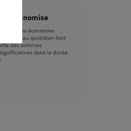
3. J'économise
Les petites économies
répétées au quotidien font
vite des sommes
significatives dans la durée
!