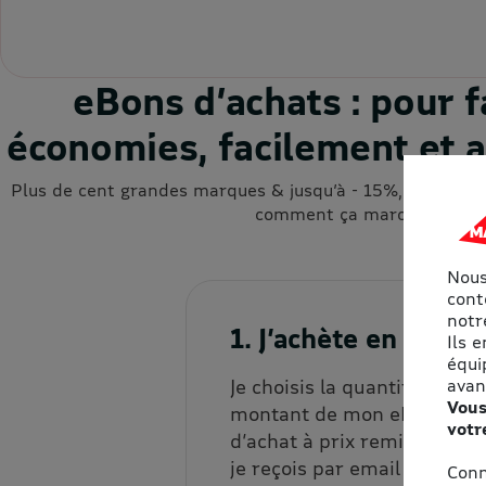
eBons d’achats : pour f
économies, facilement et a
Plus de cent grandes marques & jusqu’à - 15%, cumulable
comment ça marche ?
Nous
cont
notre
1. J’achète en ligne
Ils 
équi
avan
Je choisis la quantité et le
Vous
montant de mon eBon
votr
d’achat à prix remisé, que
je reçois par email et/ou
Conn