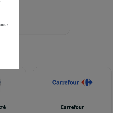
x
!
 pour
cré
Carrefour