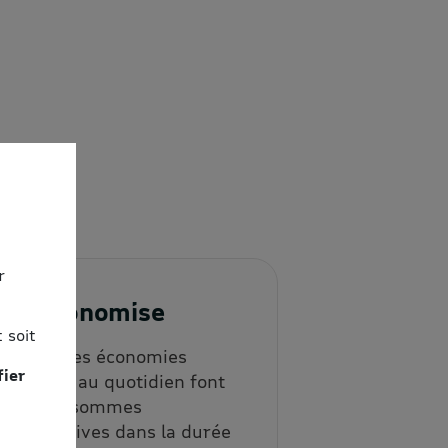
r
3. J'économise
 soit
Les petites économies
fier
répétées au quotidien font
vite des sommes
significatives dans la durée