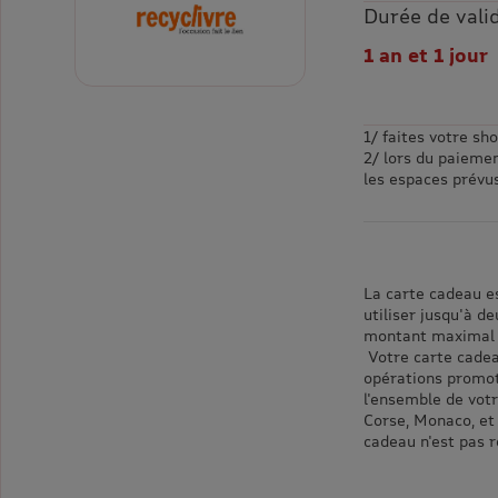
Durée de valid
1 an et 1 jour
1/ faites votre sh
2/ lors du paieme
les espaces prévus
La carte cadeau es
utiliser jusqu'à 
montant maximal d
Votre carte cadea
opérations promoti
l'ensemble de votr
Corse, Monaco, et
cadeau n'est pas 