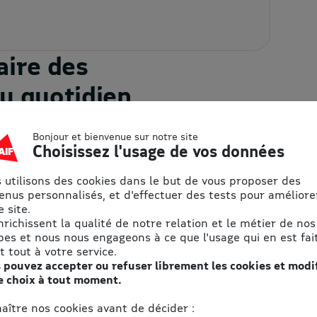
aire des
u quotidien
s avec les promotions :
Bonjour et bienvenue sur notre site
Choisissez l'usage de vos données
 utilisons des cookies dans le but de vous proposer des
enus personnalisés, et d'effectuer des tests pour améliore
 site.
2. J’utilise mon
enrichissent la qualité de notre relation et le métier de nos
eBon
pes et nous nous engageons à ce que l'usage qui en est fait
t tout à votre service.
 pouvez accepter ou refuser librement les cookies et modi
En ligne ou en magasin
e choix à tout moment.
(vérifier les conditions
d'uitlisation propre à
aître nos cookies avant de décider :