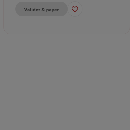
Valider & payer
pour eCarte cadeau 50€
pour eCarte cadeau 100€