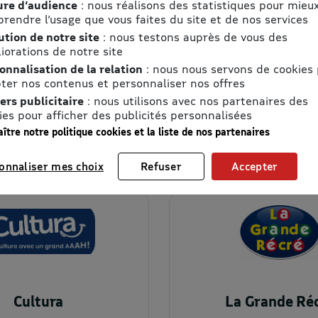
re d’audience
: nous réalisons des statistiques pour mieu
chaque eBon), j’utilise mon
rendre l’usage que vous faites du site et de nos services
bon d’achat en saisissant
ution de notre site
: nous testons auprès de vous des
un code ou présentant un
iorations de notre site
code à un vendeur.
onnalisation de la relation
: nous nous servons de cookies
ter nos contenus et personnaliser nos offres
ers publicitaire
: nous utilisons avec nos partenaires des
ignes du moment
ies pour afficher des publicités personnalisées
ître notre politique cookies et la liste de nos partenaires
onnaliser mes choix
Refuser
Accepter
Cultura
La Grande Ré