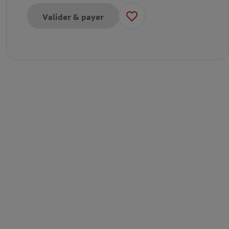
Valider & payer
pour eCarte cadeau 30€
pour eCarte cadeau 35€
pour eCarte cadeau 50€