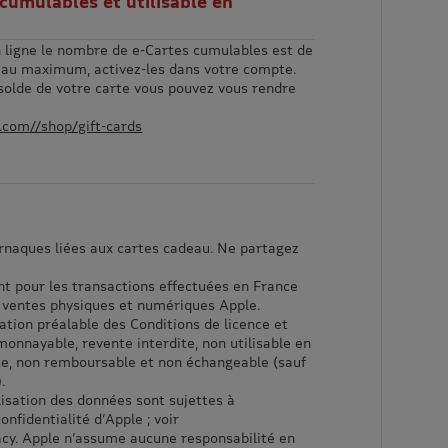
 cumulables et utilisable en
n ligne le nombre de e-Cartes cumulables est de
 au maximum, activez-les dans votre compte.
 solde de votre carte vous pouvez vous rendre
.com//shop/gift-cards
rnaques liées aux cartes cadeau. Ne partagez
t pour les transactions effectuées en France
e ventes physiques et numériques Apple.
ation préalable des Conditions de licence et
 monnayable, revente interdite, non utilisable en
ce, non remboursable et non échangeable (sauf
.
tilisation des données sont sujettes à
nfidentialité d’Apple ; voir
acy. Apple n’assume aucune responsabilité en