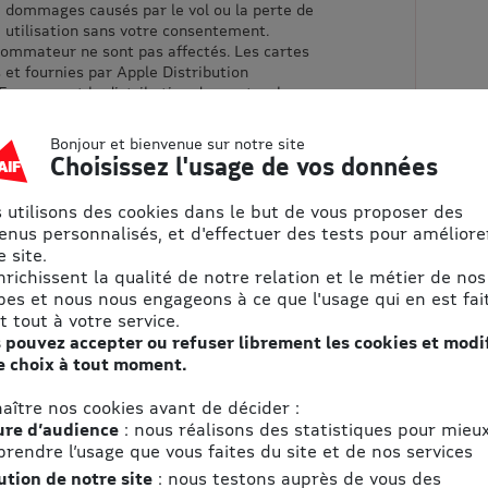
e dommages causés par le vol ou la perte de
 utilisation sans votre consentement.
sommateur ne sont pas affectés. Les cartes
 et fournies par Apple Distribution
En assurant la distribution des cartes, le
 tant qu’agent au nom d’Apple Distribution
 Soumis à conditions ; voir
Bonjour et bienvenue sur notre site
egal/gc.
Choisissez l'usage de vos données
 dans l’iTunes Store/l’App Store est
é à un usage légal et personnel.
 utilisons des cookies dans le but de vous proposer des
 solde de votre carte vous pouvez vous rendre
enus personnalisés, et d'effectuer des tests pour améliore
 site.
.com//shop/gift-cards
enrichissent la qualité de notre relation et le métier de nos
ibution International Ltd. Tous droits
pes et nous nous engageons à ce que l'usage qui en est fait
t tout à votre service.
 pouvez accepter ou refuser librement les cookies et modi
e choix à tout moment.
aître nos cookies avant de décider :
re d’audience
: nous réalisons des statistiques pour mieu
aire des
rendre l’usage que vous faites du site et de nos services
ution de notre site
: nous testons auprès de vous des