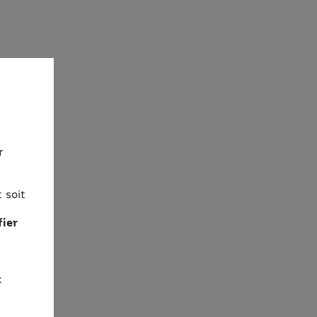
r
 soit
fier
x