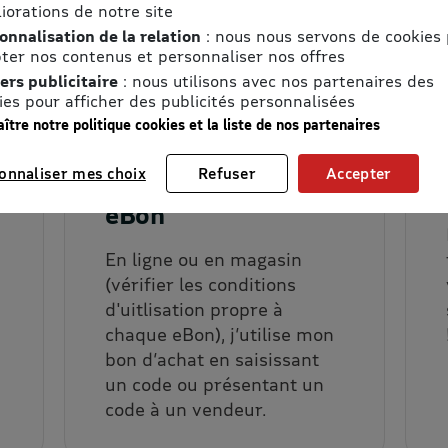
u quotidien
iorations de notre site
onnalisation de la relation
: nous nous servons de cookies
s avec les promotions :
ter nos contenus et personnaliser nos offres
ers publicitaire
: nous utilisons avec nos partenaires des
ies pour afficher des publicités personnalisées
ître notre politique cookies et la liste de nos partenaires
onnaliser mes choix
Refuser
Accepter
2. J’utilise mon
eBon
En ligne ou en magasin
(vérifier les conditions
d'uitlisation propre à
chaque eBon), j’utilise mon
bon d’achat en saisissant
un code ou présentant un
code à un vendeur.