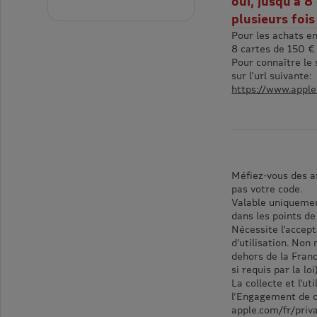
oui, jusqu'à 8
plusieurs fois
Pour les achats e
8 cartes de 150 €
Pour connaître le
sur l'url suivante:
https://www.apple
Méfiez-vous des a
pas votre code.
Valable uniquemen
dans les points d
Nécessite l’accept
d’utilisation. Non
dehors de la Fran
si requis par la loi)
La collecte et l’u
l’Engagement de co
apple.com/fr/priv