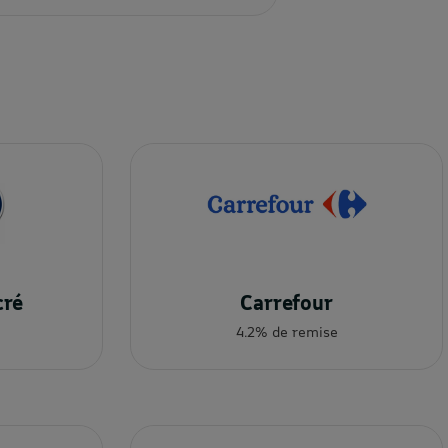
cré
Carrefour
4.2% de remise