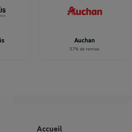
üs
Auchan
3.7% de remise
Accueil