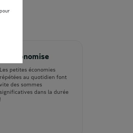
 pour
3. J'économise
Les petites économies
répétées au quotidien font
vite des sommes
significatives dans la durée
!