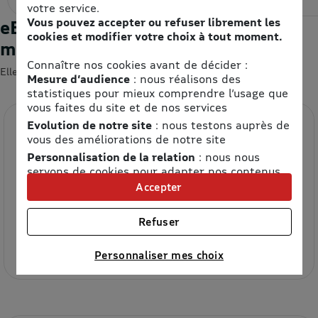
votre service.
Vous pouvez accepter ou refuser librement les
eBons d'achats : les enseignes du
cookies et modifier votre choix à tout moment.
moment
Connaître nos cookies avant de décider :
Elles devraient vous intéresser 😍
Mesure d’audience
: nous réalisons des
statistiques pour mieux comprendre l’usage que
vous faites du site et de nos services
Evolution de notre site
: nous testons auprès de
vous des améliorations de notre site
Personnalisation de la relation
: nous nous
servons de cookies pour adapter nos contenus
et personnaliser nos offres
Accepter
Univers publicitaire
: nous utilisons avec nos
partenaires des cookies pour afficher des
Refuser
Etam
publicités personnalisées
8.5% de remise
Connaître notre politique cookies et la liste de nos
Personnaliser mes choix
partenaires