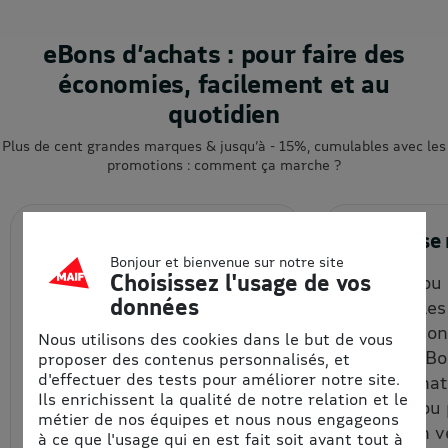
eBons d’achats : pour faire des
économies, facilement et au
quotidien
Plus de cent grandes marques & jusqu’à - 15%, cumulables avec les
promotions : comment ça marche ?
1. J’achète en ligne
2. J’utili
Bonjour et bienvenue sur notre site
Choisissez l'usage de vos
Je choisis la quantité et le
En ligne ou
données
montant de mon eBon
(vérifier le
d’achat à prix remisé, que je
d'uitlisatio
Nous utilisons des cookies dans le but de vous
reçois par email et/ou que
chaque eBon
proposer des contenus personnalisés, et
d'effectuer des tests pour améliorer notre site.
je récupère depuis mon
bon d’achat
Ils enrichissent la qualité de notre relation et le
espace personnel.
un code ou
métier de nos équipes et nous nous engageons
code à un v
à ce que l'usage qui en est fait soit avant tout à