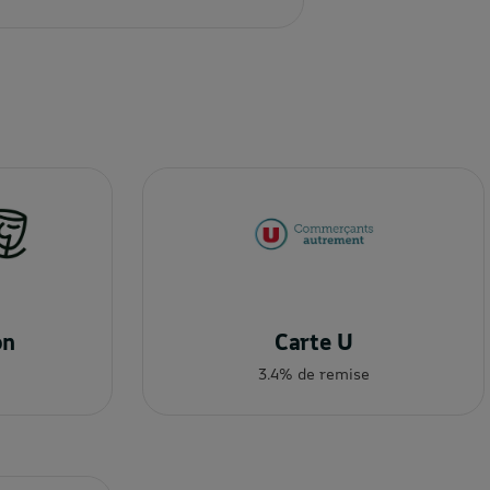
on
Carte U
3.4% de remise