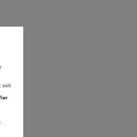
r
 soit
fier
x