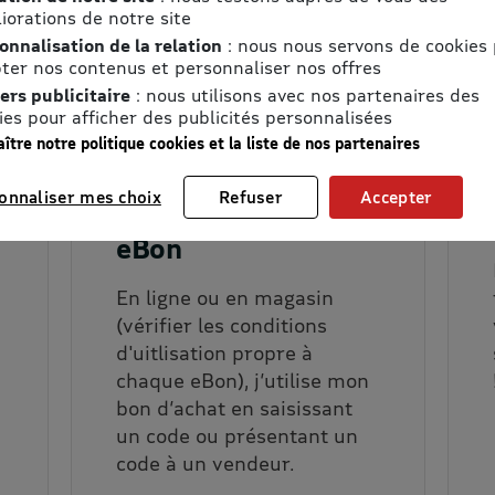
u quotidien
iorations de notre site
onnalisation de la relation
: nous nous servons de cookies
ter nos contenus et personnaliser nos offres
s avec les promotions :
ers publicitaire
: nous utilisons avec nos partenaires des
ies pour afficher des publicités personnalisées
ître notre politique cookies et la liste de nos partenaires
onnaliser mes choix
Refuser
Accepter
2. J’utilise mon
eBon
En ligne ou en magasin
(vérifier les conditions
d'uitlisation propre à
chaque eBon), j’utilise mon
bon d’achat en saisissant
un code ou présentant un
code à un vendeur.