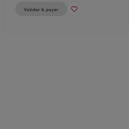
Valider & payer
pour E-carte cadeau 50€
pour E-carte cadeau 75€