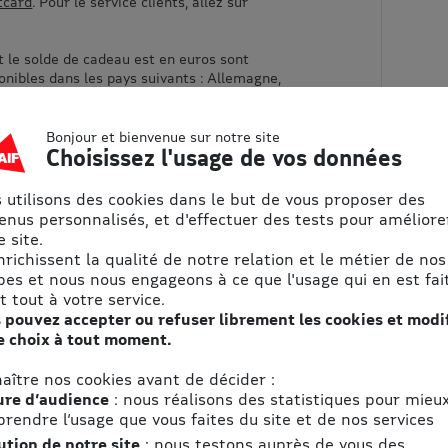
ftcard
. Pour le service clients, allez sur
 le solde de cadeau est en euros sont
onibles dans les pays suivants : Allemagne,
, Bulgarie, Chypre, Croatie, Espagne, Estonie,
rèce, Hongrie, Irlande, Italie, Lettonie, Lituanie,
, Pays-Bas, Pologne, Portugal, République
Bonjour et bienvenue sur notre site
Choisissez l'usage de vos données
, Slovaquie et Slovénie.
 utilisons des cookies dans le but de vous proposer des
enus personnalisés, et d'effectuer des tests pour améliore
n compte Twitch valide pour utiliser cette
 site.
er :
enrichissent la qualité de notre relation et le métier de nos
r
twitch.tv
pes et nous nous engageons à ce que l'usage qui en est fait
de cadeau
t tout à votre service.
 pouvez accepter ou refuser librement les cookies et modi
e choix à tout moment.
aître nos cookies avant de décider :
re d’audience
: nous réalisons des statistiques pour mieu
aire des
rendre l’usage que vous faites du site et de nos services
ution de notre site
: nous testons auprès de vous des