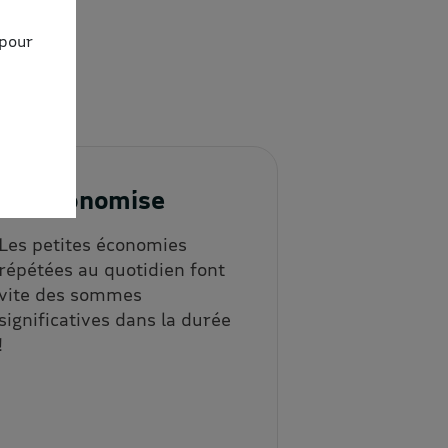
 pour
3. J'économise
Les petites économies
répétées au quotidien font
vite des sommes
significatives dans la durée
!