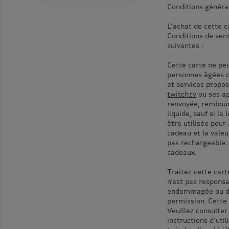
Conditions généra
L'achat de cette 
Conditions de ven
suivantes :
Cette carte ne peu
personnes âgées d
et services propo
twitch.tv
ou ses ap
renvoyée, rembour
liquide, sauf si la
être utilisée pour
cadeau et la valeu
pas rechargeable. 
cadeaux.
Traitez cette car
n'est pas responsa
endommagée ou détr
permission. Cette 
Veuillez consulter
instructions d'util