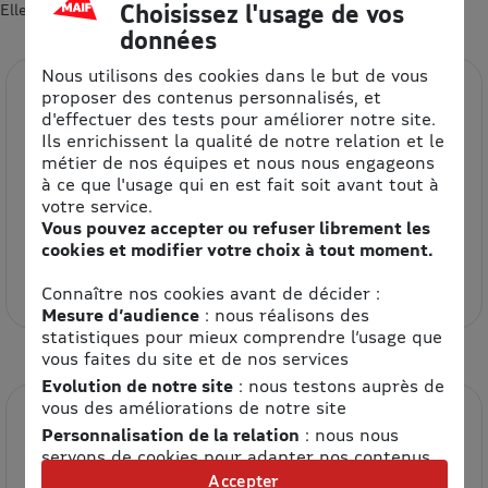
Choisissez l'usage de vos
Elles devraient vous intéresser 😍
données
Nous utilisons des cookies dans le but de vous
proposer des contenus personnalisés, et
d'effectuer des tests pour améliorer notre site.
Ils enrichissent la qualité de notre relation et le
métier de nos équipes et nous nous engageons
à ce que l'usage qui en est fait soit avant tout à
votre service.
Vous pouvez accepter ou refuser librement les
Etam
cookies et modifier votre choix à tout moment.
8.5% de remise
Connaître nos cookies avant de décider :
Mesure d’audience
: nous réalisons des
statistiques pour mieux comprendre l’usage que
vous faites du site et de nos services
Evolution de notre site
: nous testons auprès de
vous des améliorations de notre site
Personnalisation de la relation
: nous nous
servons de cookies pour adapter nos contenus
et personnaliser nos offres
Accepter