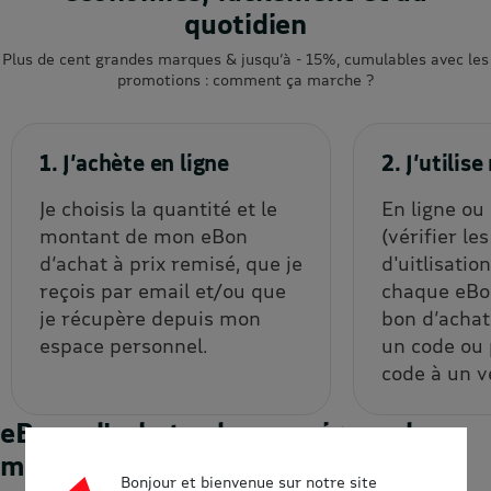
quotidien
Plus de cent grandes marques & jusqu’à - 15%, cumulables avec les
promotions : comment ça marche ?
1. J’achète en ligne
2. J’utili
Je choisis la quantité et le
En ligne ou
montant de mon eBon
(vérifier le
d’achat à prix remisé, que je
d'uitlisatio
reçois par email et/ou que
chaque eBon
je récupère depuis mon
bon d’achat
espace personnel.
un code ou
code à un v
eBons d'achats : les enseignes du
moment
Bonjour et bienvenue sur notre site