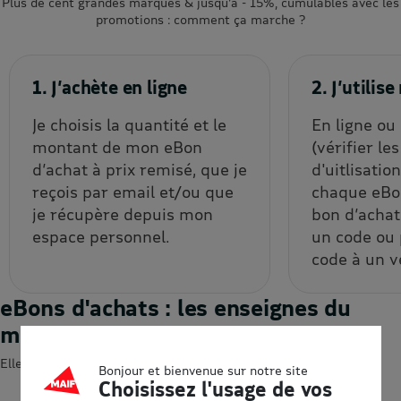
Plus de cent grandes marques & jusqu’à - 15%, cumulables avec les
promotions : comment ça marche ?
1. J’achète en ligne
2. J’utili
Je choisis la quantité et le
En ligne ou
montant de mon eBon
(vérifier le
d’achat à prix remisé, que je
d'uitlisatio
reçois par email et/ou que
chaque eBon
je récupère depuis mon
bon d’achat
espace personnel.
un code ou
code à un v
eBons d'achats : les enseignes du
moment
Elles devraient vous intéresser 😍
Bonjour et bienvenue sur notre site
Choisissez l'usage de vos