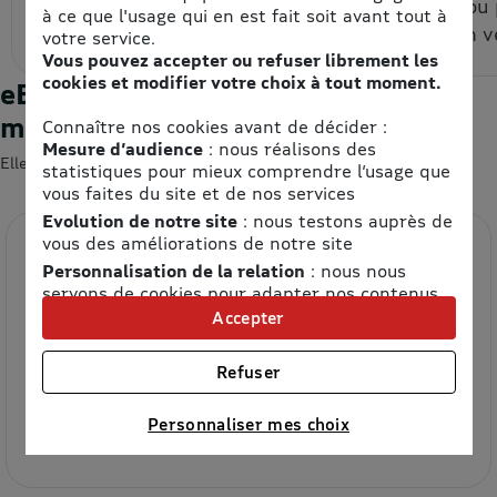
espace personnel.
un code ou
à ce que l'usage qui en est fait soit avant tout à
code à un v
votre service.
Vous pouvez accepter ou refuser librement les
cookies et modifier votre choix à tout moment.
eBons d'achats : les enseignes du
moment
Connaître nos cookies avant de décider :
Mesure d’audience
: nous réalisons des
Elles devraient vous intéresser 😍
statistiques pour mieux comprendre l’usage que
vous faites du site et de nos services
Evolution de notre site
: nous testons auprès de
vous des améliorations de notre site
Personnalisation de la relation
: nous nous
servons de cookies pour adapter nos contenus
et personnaliser nos offres
Accepter
Univers publicitaire
: nous utilisons avec nos
partenaires des cookies pour afficher des
Refuser
publicités personnalisées
Etam
Connaître notre politique cookies et la liste de nos
Personnaliser mes choix
partenaires
8.5% de remise