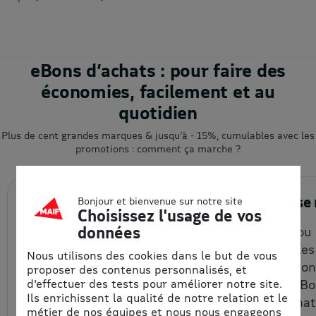
eBons d’achats : pour faire des
économies, facilement et au
quotidien
Plus de cent grandes marques & jusqu’à - 15%, cumulables avec les
promotions : comment ça marche ?
1. J’achète en ligne
2. J’utili
Bonjour et bienvenue sur notre site
Choisissez l'usage de vos
données
Je choisis la quantité et le
En ligne ou
montant de mon eBon
(vérifier le
Nous utilisons des cookies dans le but de vous
d’achat à prix remisé, que je
d'uitlisatio
proposer des contenus personnalisés, et
d'effectuer des tests pour améliorer notre site.
reçois par email et/ou que
chaque eBon
Ils enrichissent la qualité de notre relation et le
je récupère depuis mon
bon d’achat
métier de nos équipes et nous nous engageons