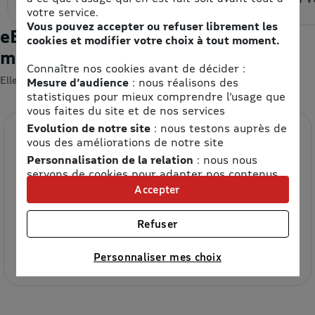
votre service.
Vous pouvez accepter ou refuser librement les
eBons d'achats : les enseignes du
cookies et modifier votre choix à tout moment.
moment
Connaître nos cookies avant de décider :
Elles devraient vous intéresser 😍
Mesure d’audience
: nous réalisons des
statistiques pour mieux comprendre l’usage que
vous faites du site et de nos services
Evolution de notre site
: nous testons auprès de
vous des améliorations de notre site
Personnalisation de la relation
: nous nous
servons de cookies pour adapter nos contenus
et personnaliser nos offres
Accepter
Univers publicitaire
: nous utilisons avec nos
partenaires des cookies pour afficher des
Refuser
Etam
publicités personnalisées
Connaître notre politique cookies et la liste de nos
8.5% de remise
Personnaliser mes choix
partenaires