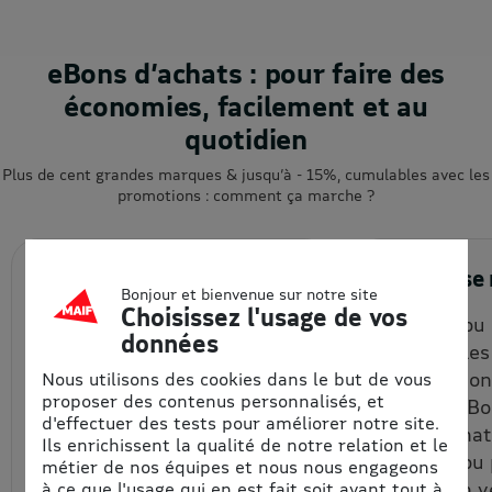
eBons d’achats : pour faire des
économies, facilement et au
quotidien
Plus de cent grandes marques & jusqu’à - 15%, cumulables avec les
promotions : comment ça marche ?
1. J’achète en ligne
2. J’utili
Bonjour et bienvenue sur notre site
Choisissez l'usage de vos
Je choisis la quantité et le
En ligne ou
données
montant de mon eBon
(vérifier le
d’achat à prix remisé, que je
d'uitlisatio
Nous utilisons des cookies dans le but de vous
proposer des contenus personnalisés, et
reçois par email et/ou que
chaque eBon
d'effectuer des tests pour améliorer notre site.
je récupère depuis mon
bon d’achat
Ils enrichissent la qualité de notre relation et le
espace personnel.
un code ou
métier de nos équipes et nous nous engageons
code à un v
à ce que l'usage qui en est fait soit avant tout à