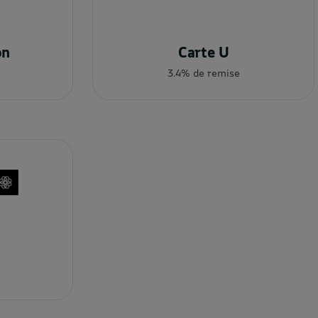
on
Carte U
3.4% de remise