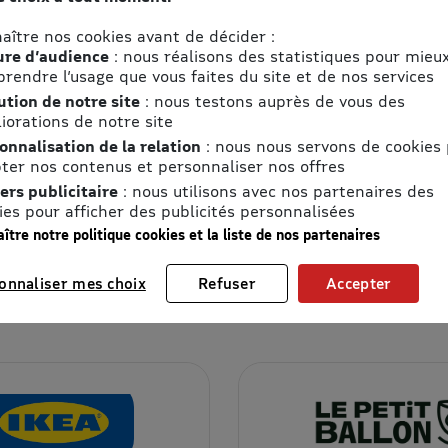
En ligne ou en magasin
aître nos cookies avant de décider :
(vérifier les conditions
re d’audience
: nous réalisons des statistiques pour mieu
rendre l’usage que vous faites du site et de nos services
d'uitlisation propre à
ution de notre site
: nous testons auprès de vous des
chaque eBon), j’utilise mon
iorations de notre site
bon d’achat en saisissant
onnalisation de la relation
: nous nous servons de cookies
un code ou présentant un
ter nos contenus et personnaliser nos offres
code à un vendeur.
ers publicitaire
: nous utilisons avec nos partenaires des
ies pour afficher des publicités personnalisées
ître notre politique cookies et la liste de nos partenaires
ignes du moment
onnaliser mes choix
Refuser
Accepter