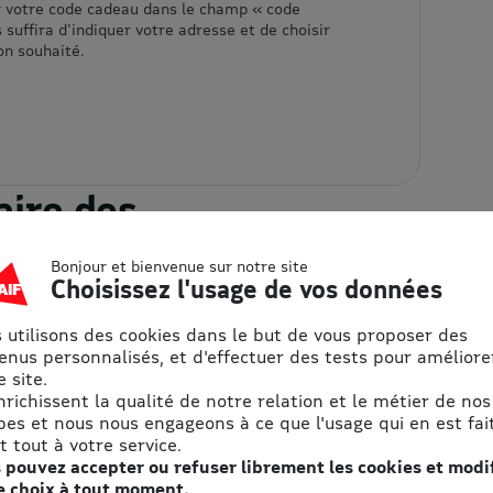
r votre code cadeau dans le champ « code
s suffira d'indiquer votre adresse et de choisir
on souhaité.
aire des
u quotidien
Bonjour et bienvenue sur notre site
Choisissez l'usage de vos données
s avec les promotions :
 utilisons des cookies dans le but de vous proposer des
enus personnalisés, et d'effectuer des tests pour améliore
 site.
enrichissent la qualité de notre relation et le métier de nos
pes et nous nous engageons à ce que l'usage qui en est fait
2. J’utilise mon
t tout à votre service.
 pouvez accepter ou refuser librement les cookies et modi
eBon
e choix à tout moment.