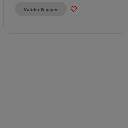
Valider & payer
pour E-carte cadeau de 30€
pour E-carte cadeau de 50€
pour E-carte cadeau de 100€