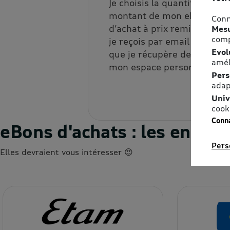
Je choisis la quantité et le
montant de mon eBon
Conn
d’achat à prix remisé, que
Mesu
comp
je reçois par email et/ou
Evol
que je récupère depuis
amél
mon espace personnel.
Pers
adap
Univ
cook
Conna
eBons d'achats : les ense
Pers
Elles devraient vous intéresser 😍