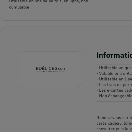
Utilisable en une seule fois, en ligne, non
cumulable
Informati
- Utilisable uniqu
- Valable entre 9 
- Utilisable en 1 s
- Les frais de por
- Les e-cartes ca
- Non échangeabl
Rendez-vous sur l
carte cadeau, lor
consulter puis la 