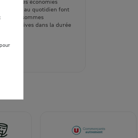
Les petites économies
répétées au quotidien font
vite des sommes
x
significatives dans la durée
!
 pour