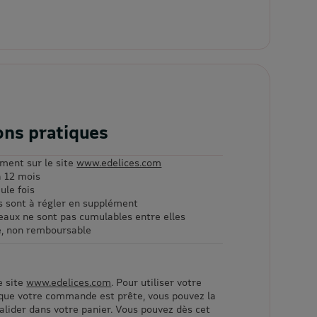
ons pratiques
ement sur le site
www.edelices.com
à 12 mois
eule fois
ts sont à régler en supplément
deaux ne sont pas cumulables entre elles
e, non remboursable
e site
www.edelices.com
. Pour utiliser votre
sque votre commande est prête, vous pouvez la
valider dans votre panier. Vous pouvez dès cet