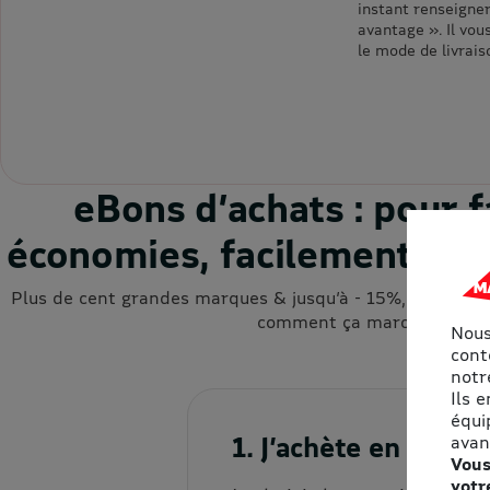
instant renseigne
avantage ». Il vou
le mode de livrais
eBons d’achats : pour f
économies, facilement et a
Plus de cent grandes marques & jusqu’à - 15%, cumulable
comment ça marche ?
Nous
cont
notre
Ils 
équi
1. J’achète en ligne
avan
Vous
votr