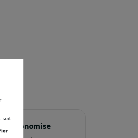
r
 soit
3. J'économise
fier