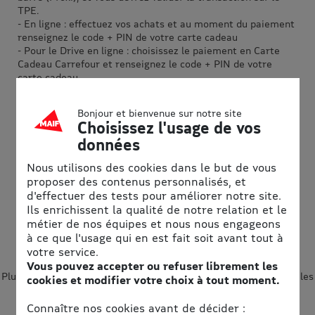
TPE.
- En ligne : effectuez vos achats et au moment du paiement
renseignez le code + PIN de votre carte cadeau
- Pour le Drive en ligne : choisissez le paiement en Carte
Cadeau Carrefour et renseignez le code + PIN de votre
carte cadeau
- Consultez le solde sur :
cartecadeau.carrefour.fr
rubrique
«MES CARTES CADEAUX CARREFOUR» : code PIN (4
Bonjour et bienvenue sur notre site
chiffres)
Choisissez l'usage de vos
-Liste des magasins disponible sur
http://bit.ly/4hjA4vz
données
Nous utilisons des cookies dans le but de vous
proposer des contenus personnalisés, et
d'effectuer des tests pour améliorer notre site.
eBons d’achats : pour faire des
Ils enrichissent la qualité de notre relation et le
métier de nos équipes et nous nous engageons
économies, facilement et au
à ce que l'usage qui en est fait soit avant tout à
quotidien
votre service.
Vous pouvez accepter ou refuser librement les
Plus de cent grandes marques & jusqu’à - 15%, cumulables avec les
cookies et modifier votre choix à tout moment.
promotions : comment ça marche ?
Connaître nos cookies avant de décider :