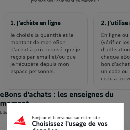
promotions : comment ça marche ?
1. J’achète en ligne
2. J’utili
Je choisis la quantité et le
En ligne ou
montant de mon eBon
(vérifier le
d’achat à prix remisé, que je
d'uitlisatio
reçois par email et/ou que
chaque eBon
je récupère depuis mon
bon d’achat
espace personnel.
un code ou
code à un v
eBons d'achats : les enseignes du
moment
Elles devraient vous intéresser 😍
Bonjour et bienvenue sur notre site
Choisissez l'usage de vos