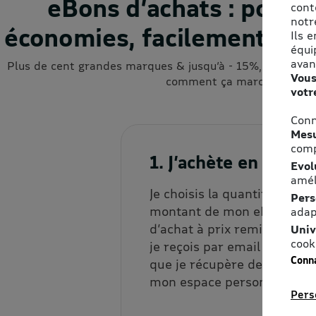
eBons d’achats : pour f
cont
notre
économies, facilement et a
Ils 
équi
avan
Plus de cent grandes marques & jusqu’à - 15%, cumulable
Vous
comment ça marche ?
votr
Conn
Mesu
comp
1. J’achète en ligne
Evol
amél
Je choisis la quantité et le
Pers
montant de mon eBon
adap
d’achat à prix remisé, que
Univ
cook
je reçois par email et/ou
Conna
que je récupère depuis
mon espace personnel.
Pers