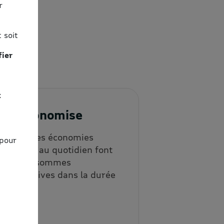
r
 soit
fier
x
3. J'économise
Les petites économies
 pour
répétées au quotidien font
vite des sommes
significatives dans la durée
!