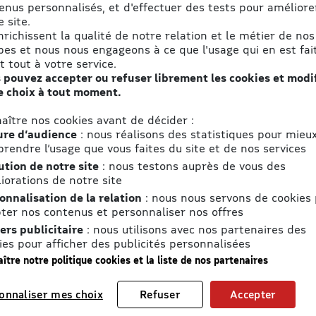
aire des
enus personnalisés, et d'effectuer des tests pour améliore
 site.
u quotidien
enrichissent la qualité de notre relation et le métier de nos
pes et nous nous engageons à ce que l'usage qui en est fait
t tout à votre service.
s avec les promotions :
 pouvez accepter ou refuser librement les cookies et modi
e choix à tout moment.
aître nos cookies avant de décider :
re d’audience
: nous réalisons des statistiques pour mieu
rendre l’usage que vous faites du site et de nos services
2. J’utilise mon
ution de notre site
: nous testons auprès de vous des
eBon
iorations de notre site
onnalisation de la relation
: nous nous servons de cookies
En ligne ou en magasin
ter nos contenus et personnaliser nos offres
(vérifier les conditions
ers publicitaire
: nous utilisons avec nos partenaires des
ies pour afficher des publicités personnalisées
d'uitlisation propre à
ître notre politique cookies et la liste de nos partenaires
chaque eBon), j’utilise mon
bon d’achat en saisissant
onnaliser mes choix
Refuser
Accepter
un code ou présentant un