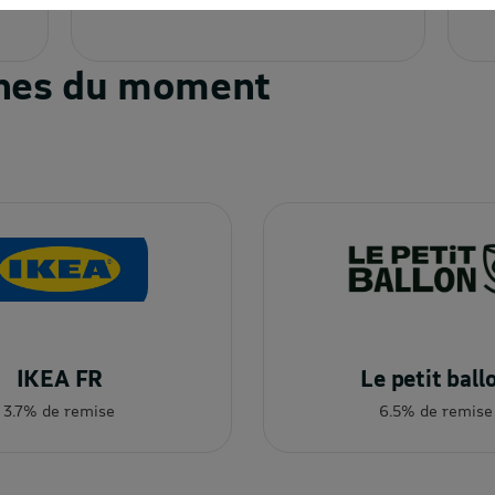
code à un vendeur.
ignes du moment
IKEA FR
Le petit ball
3.7% de remise
6.5% de remise