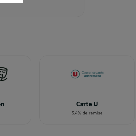
on
Carte U
3.4% de remise