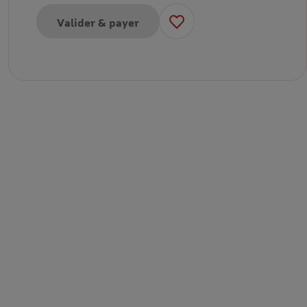
Valider & payer
pour E-carte cadeau de 50€
pour E-carte cadeau de 100€