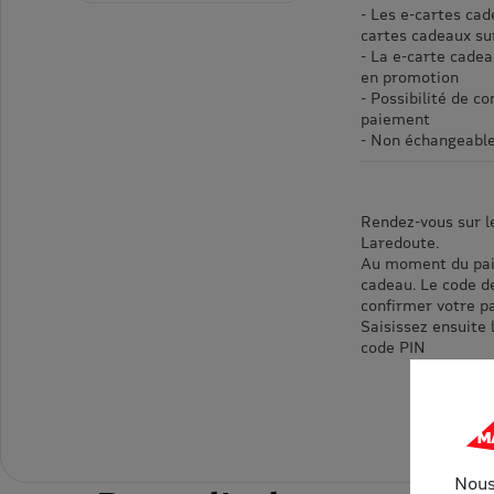
- Les e-cartes cad
cartes cadeaux s
- La e-carte cade
en promotion
- Possibilité de 
paiement
- Non échangeabl
Rendez-vous sur l
Laredoute.
Au moment du pai
cadeau. Le code d
confirmer votre p
Saisissez ensuite 
code PIN
Nous