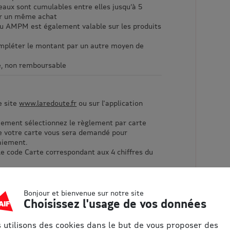
eaux sont cumulables entre elles jusqu’à 5
ur un même achat
au AMPM est également valable sur les produits
compléter le montant par un autre moyen de
e, non remboursable
e site
www.laredoute.fr
ou sur l'application
ement sélectionnez le règlement par carte
e votre carte vous sera demandé pour
aiement.
le code Carte correspondant aux 4 chiffres du
Bonjour et bienvenue sur notre site
Choisissez l'usage de vos données
 utilisons des cookies dans le but de vous proposer des