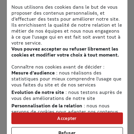
Nous utilisons des cookies dans le but de vous
proposer des contenus personnalisés, et
d'effectuer des tests pour améliorer notre site.
Ils enrichissent la qualité de notre relation et le
métier de nos équipes et nous nous engageons
à ce que l'usage qui en est fait soit avant tout à
votre service.
Informations pratiques
Vous pouvez accepter ou refuser librement les
cookies et modifier votre choix à tout moment.
Adresse
Connaître nos cookies avant de décider :
Musée de la Monnaie de Paris
Mesure d’audience
: nous réalisons des
11 Quai de Conti
statistiques pour mieux comprendre l’usage que
75006 Paris
vous faites du site et de nos services
Evolution de notre site
: nous testons auprès de
Horaires
vous des améliorations de notre site
Personnalisation de la relation
: nous nous
Voir les horaires
servons de cookies pour adapter nos contenus
Accès
et personnaliser nos offres
Accepter
Univers publicitaire
: nous utilisons avec nos
Voir le plan d'accès
partenaires des cookies pour afficher des
Refuser
Un lieu unique d'expériences sensorielles autour du métal,