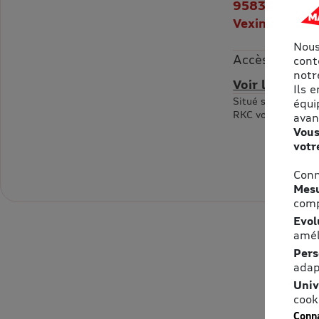
95830 Cormei
Vexin
Nous
Accès
cont
notre
Voir le plan d
Ils 
Situé sur l'aérodr
équi
RKC vous accueille
avan
Vous
votr
Conn
Mesu
comp
Evol
amél
Pers
adap
Univ
cook
Conna