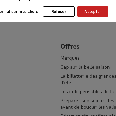
onnaliser mes choix
Refuser
Accepter
Offres
Marques
Cap sur la belle saison
La billetterie des grandes
d’été
Les indispensables de la
Préparer son séjour : les
avant de boucler les vali