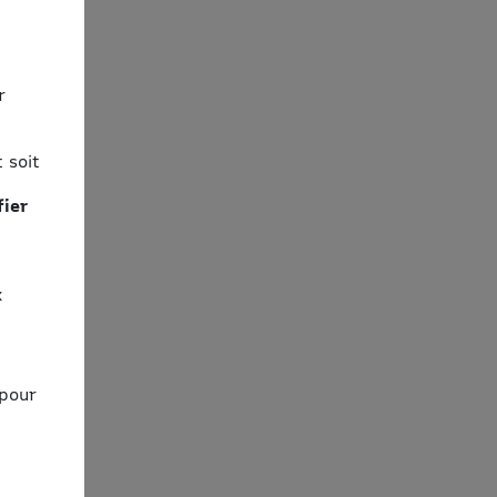
r
 soit
fier
x
 pour