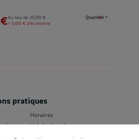
 €
Sélectionner la quantité p
Au lieu de 25,00 €
= 5,00 € d’économie
ons pratiques
Horaires
aris
Voir les horaires