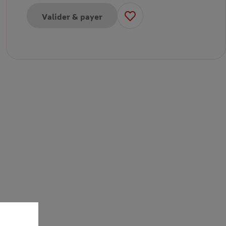
Valider & payer
our session 10 minutes