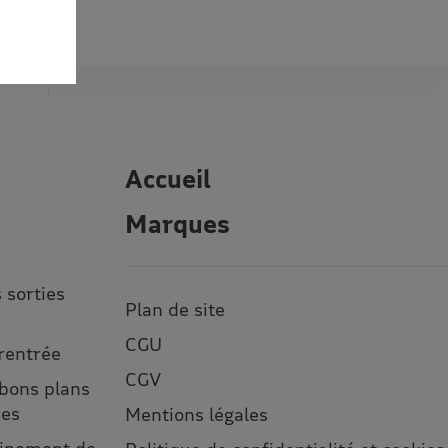
Accueil
Marques
 sorties
Plan de site
CGU
 rentrée
CGV
 bons plans
ses
Mentions légales