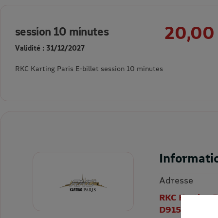
20,00
session 10 minutes
Validité : 31/12/2027
RKC Karting Paris E-billet session 10 minutes
Informati
Adresse
RKC Karting P
D915