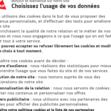
Bonjour et bienvenue sur notre site
lles-en-
Choisissez l'usage de vos données
 utilisons des cookies dans le but de vous proposer des
enus personnalisés, et d'effectuer des tests pour améliore
 site.
'accès
enrichissent la qualité de notre relation et le métier de nos
ome de Cergy-Pontoise, au coeur du Vexin, le
pes et nous nous engageons à ce que l'usage qui en est fait
 sur le plus grand centre de karting de Paris
t tout à votre service.
 pouvez accepter ou refuser librement les cookies et modi
e choix à tout moment.
aître nos cookies avant de décider :
re d’audience
: nous réalisons des statistiques pour mieu
rendre l’usage que vous faites du site et de nos services
ution de notre site
: nous testons auprès de vous des
iorations de notre site
onnalisation de la relation
: nous nous servons de cookies
ter nos contenus et personnaliser nos offres
ers publicitaire
: nous utilisons avec nos partenaires des
ies pour afficher des publicités personnalisées
ître notre politique cookies et la liste de nos partenaires