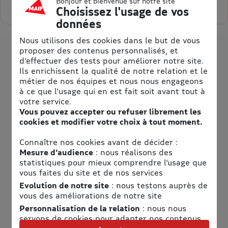
Sélectionner la quantité pour Adulte A partir de 12 ans
Bonjour et bienvenue sur notre site
Choisissez l'usage de vos
données
Nous utilisons des cookies dans le but de vous
proposer des contenus personnalisés, et
d'effectuer des tests pour améliorer notre site.
Ils enrichissent la qualité de notre relation et le
métier de nos équipes et nous nous engageons
à ce que l'usage qui en est fait soit avant tout à
votre service.
Vous pouvez accepter ou refuser librement les
cookies et modifier votre choix à tout moment.
Informations pratiques
Connaître nos cookies avant de décider :
Mesure d’audience
: nous réalisons des
statistiques pour mieux comprendre l’usage que
Téléphone
vous faites du site et de nos services
0237310196
Evolution de notre site
: nous testons auprès de
Adresse
vous des améliorations de notre site
Personnalisation de la relation
: nous nous
Air Pégasus Montgolfières
servons de cookies pour adapter nos contenus
4 rue du magasin