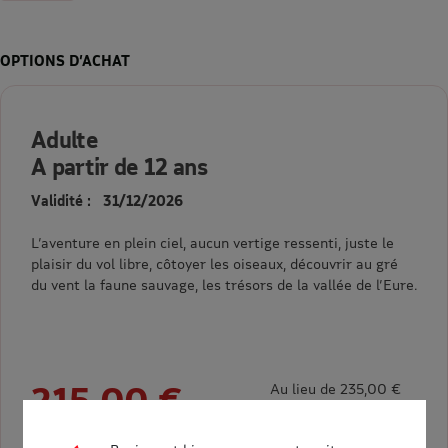
OPTIONS D’ACHAT
Adulte
A partir de 12 ans
Validité : 31/12/2026
L’aventure en plein ciel, aucun vertige ressenti, juste le
plaisir du vol libre, côtoyer les oiseaux, découvrir au gré
du vent la faune sauvage, les trésors de la vallée de l’Eure.
215,00 €
Au lieu de 235,00 €
= 20,00 € d’économie