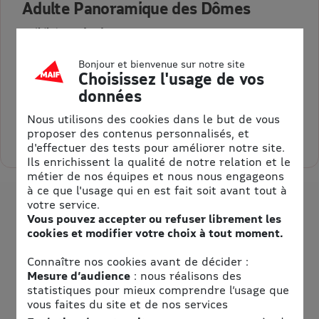
Adulte Panoramique des Dômes
Validité : 05/01/2028
E-billet 1 jour Adulte Panoramique des Dômes
Bonjour et bienvenue sur notre site
Choisissez l'usage de vos
16,40 €
Au lieu de 18,60 €
données
= 2,20 € d’économie
Nous utilisons des cookies dans le but de vous
proposer des contenus personnalisés, et
Sélectionner la quantité pour Adulte Panoramique des Dômes
d'effectuer des tests pour améliorer notre site.
Ils enrichissent la qualité de notre relation et le
métier de nos équipes et nous nous engageons
à ce que l'usage qui en est fait soit avant tout à
votre service.
Vous pouvez accepter ou refuser librement les
cookies et modifier votre choix à tout moment.
Connaître nos cookies avant de décider :
Mesure d’audience
: nous réalisons des
statistiques pour mieux comprendre l’usage que
vous faites du site et de nos services