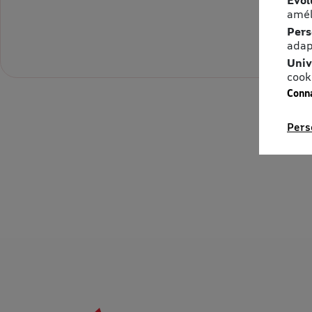
amél
Pers
adap
Univ
cook
Conna
Pers