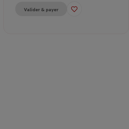
Valider & payer
our Enfant - Valrhona
our Adulte- Valrhona