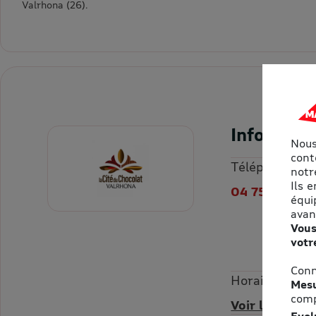
Valrhona (26).
Informati
Nous
cont
Téléphone
notre
Ils 
04 75 09 27 
équi
avan
Vous
votr
Conn
Horaires
Mesu
comp
Voir les horai
Evol