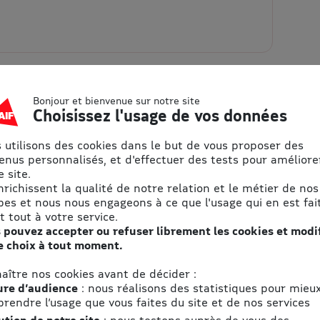
Bonjour et bienvenue sur notre site
Choisissez l'usage de vos données
ons pratiques
 utilisons des cookies dans le but de vous proposer des
enus personnalisés, et d'effectuer des tests pour améliore
Adresse
 site.
enrichissent la qualité de notre relation et le métier de nos
27
Cité du Chocolat
pes et nous nous engageons à ce que l'usage qui en est fait
12 Avenue du Président
t tout à votre service.
Roosevelt
 pouvez accepter ou refuser librement les cookies et modi
e choix à tout moment.
26600 Tain-l'Hermit
aître nos cookies avant de décider :
Accès
re d’audience
: nous réalisons des statistiques pour mieu
rendre l’usage que vous faites du site et de nos services
res
Voir le plan d'accès
ution de notre site
: nous testons auprès de vous des