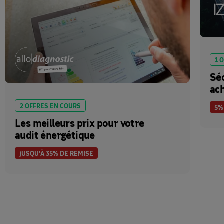
1 
Séc
ach
2 OFFRES EN COURS
5%
Les meilleurs prix pour votre
audit énergétique
JUSQU'À 35% DE REMISE