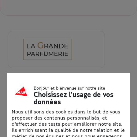
LA GRANDE PARFUMERIE
Bonjour et bienvenue sur notre site
La Grande Parfumerie :
Choisissez l'usage de vos
L’Excellence de la parfumerie à
données
prix privilégiés
Nous utilisons des cookies dans le but de vous
proposer des contenus personnalisés, et
d'effectuer des tests pour améliorer notre site.
Accédez à une sélection exceptionnelle de parfumerie
Ils enrichissent la qualité de notre relation et le
sélective à prix réduits. Découvrez plus de 7 000
métier de nos équipes et nous nous engageons