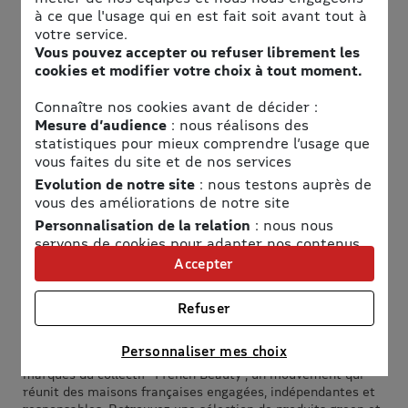
références parmi les plus grandes marques de luxe telles
à ce que l'usage qui en est fait soit avant tout à
que Dior, Guerlain, Lancôme, mais aussi des créations plus
votre service.
rares et des marques émergentes tendances.
Vous pouvez accepter ou refuser librement les
cookies et modifier votre choix à tout moment.
Une offre complète pour toutes les envies
Connaître nos cookies avant de décider :
Parfums : pour femmes, hommes et enfants
Mesure d’audience
: nous réalisons des
statistiques pour mieux comprendre l’usage que
Maquillage : teint, yeux, lèvres, ongles, palettes et
vous faites du site et de nos services
accessoires
Soins : visage, corps, bain, solaire, soins pour hommes
Evolution de notre site
: nous testons auprès de
Cheveux : appareils, accessoires, soins et parfums
vous des améliorations de notre site
capillaires
Personnalisation de la relation
: nous nous
Coffrets et accessoires : rasoirs, pinceaux, articles de
servons de cookies pour adapter nos contenus
voyage et décoration
et personnaliser nos offres
Accepter
Parfums d’intérieur : pour une ambiance élégante et
Univers publicitaire
: nous utilisons avec nos
raffinée
partenaires des cookies pour afficher des
Refuser
Un engagement pour la "French Beauty"
publicités personnalisées
Connaître notre politique cookies et la liste de nos
Personnaliser mes choix
La Grande Parfumerie met également en avant des
partenaires
marques du collectif "French Beauty", un mouvement qui
réunit des maisons françaises engagées, indépendantes et