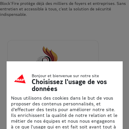
Block'Fire protège déjà des milliers de foyers et entreprises. Sans
entretien et accessible à tous, c'est la solution de sécurité
indispensable.
Bonjour et bienvenue sur notre site
Choisissez l'usage de vos
BLOCK'FIRE
données
Rendre la sécurité
Nous utilisons des cookies dans le but de vous
proposer des contenus personnalisés, et
incendie accessible,
d'effectuer des tests pour améliorer notre site.
Ils enrichissent la qualité de notre relation et le
efficace et automatique
métier de nos équipes et nous nous engageons
pour tous.
à ce que l'usage qui en est fait soit avant tout à