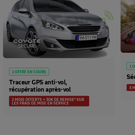
1 
1 OFFRE EN COURS
Séc
Traceur GPS anti-vol,
3 
récupération après-vol
2 MOIS OFFERTS + 30€ DE REMISE* SUR
LES FRAIS DE MISE EN SERVICE