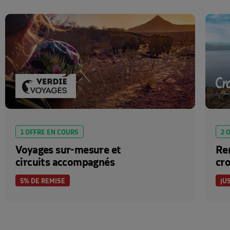
1 OFFRE EN COURS
2 
Voyages sur-mesure et
Rem
circuits accompagnés
cro
5% DE REMISE
JU