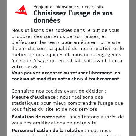
Bonjour et bienvenue sur notre site
Bientôt 40 ans que Nicols est animé par la passion de faire
Choisissez l'usage de vos
vivre à leurs plaisanciers une expérience de vacances
données
inoubliables, et par l’envie de faire découvrir au plus grand
nombre les plaisirs du tourisme fluvial.
Nous utilisons des cookies dans le but de vous
proposer des contenus personnalisés, et
Au-delà des idées reçues et des tendances éphémères,
d'effectuer des tests pour améliorer notre site.
Nicols propose des vacances originales
Ils enrichissent la qualité de notre relation et le
Loin de la foule et de la sur-fréquentation.
métier de nos équipes et nous nous engageons
En totale déconnexion, effectuer un voyage au cœur de la
à ce que l'usage qui en est fait soit avant tout à
nature :
votre service.
Vous pouvez accepter ou refuser librement les
Ressourcement, apaisement, sérénité
cookies et modifier votre choix à tout moment.
Retrouvailles en famille ou entre amis
Reconnexion avec la nature et avec le temps
Connaître nos cookies avant de décider :
Nicols imagine une nouvelle façon de voyager sans se
Mesure d’audience
: nous réalisons des
presser :
statistiques pour mieux comprendre l’usage que
Larguer les amarres et se laisser porter au fil de l’eau.
vous faites du site et de nos services
Chaque jour, les voyageurs se laissent surprendre par de
Evolution de notre site
: nous testons auprès de
nouvelles découvertes :
vous des améliorations de notre site
Patrimoine, histoire, nature, terroir…
Personnalisation de la relation
: nous nous
À bord d’un bateau Nicols, 100% fabriqué en France, ils