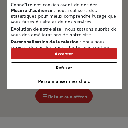
Connaître nos cookies avant de décider :
Mesure d’audience
: nous réalisons des
statistiques pour mieux comprendre l’usage que
vous faites du site et de nos services
Evolution de notre site
: nous testons auprès de
vous des améliorations de notre site
Personnalisation de la relation
: nous nous
servons de cookies pour adapter nos contenus
et personnaliser nos offres
Accepter
Univers publicitaire
: nous utilisons avec nos
partenaires des cookies pour afficher des
Refuser
publicités personnalisées
Connaître notre politique cookies et la liste de nos
Personnaliser mes choix
partenaires
Retour aux offres